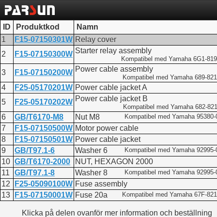
ID
Produktkod
Namn
1
F15-07150301W
Relay cover
Starter relay assembly
2
F15-07150300W
Kompatibel med Yamaha 6G1-819
Power cable assembly
3
F15-07150200W
Kompatibel med Yamaha 689-821
4
F25-05170201W
Power cable jacket A
Power cable jacket B
5
F25-05170202W
Kompatibel med Yamaha 682-821
6
GB/T6170-M8
Nut M8
Kompatibel med Yamaha 95380-
7
F15-07150500W
Motor power cable
8
F15-07150501W
Power cable jacket
9
GB/T97.1-6
Washer 6
Kompatibel med Yamaha 92995-
10
GB/T6170-2000
NUT, HEXAGON 2000
11
GB/T97.1-8
Washer 8
Kompatibel med Yamaha 92995-
12
F25-05090100W
Fuse assembly
13
F15-07150001W
Fuse 20a
Kompatibel med Yamaha 67F-821
Klicka på delen ovanför mer information och beställning