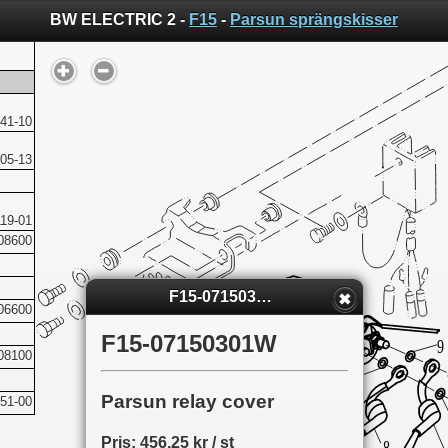
BW ELECTRIC 2 -
F15
-
Parsun sprängskisser
41-10
05-13
19-01
08600
F15-07150301W
06600
F15-07150301W
08100
Parsun relay cover
51-00
Pris: 456,25 kr / st