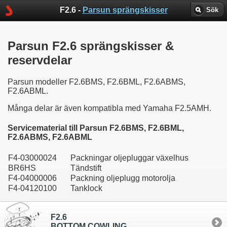
F2.6 -
Parsun sprängskisser
Sök
Parsun F2.6 sprängskisser &
reservdelar
Parsun modeller F2.6BMS, F2.6BML, F2.6ABMS,
F2.6ABML.
Många delar är även kompatibla med Yamaha F2.5AMH.
Servicematerial till Parsun F2.6BMS, F2.6BML,
F2.6ABMS, F2.6ABML
F4-03000024
Packningar oljepluggar växelhus
BR6HS
Tändstift
F4-04000006
Packning oljeplugg motorolja
F4-04120100
Tanklock
F2.6
BOTTOM COWLING