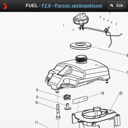
FUEL -
F2.6
-
Parsun sprängskisser
Sök