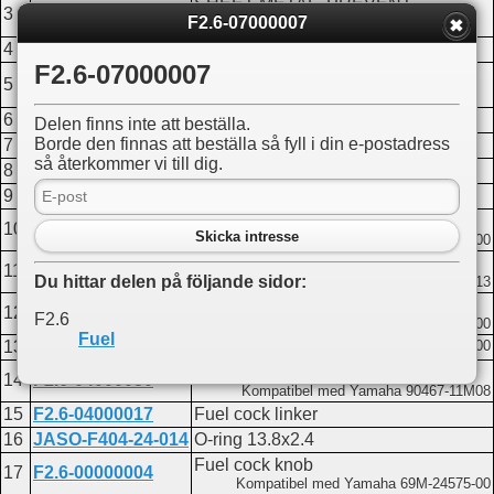
SHEET METAL, PREVENT
3
F4-04120105
F2.6-07000007
DESQUAMATING
4
F4-04120106
Snap ring
F2.6-07000007
CHAIN, PREVENT
5
F4-04120104
DESQUAMATING
6
F2.6-04000033
Damper washer
Delen finns inte att beställa.
Borde den finnas att beställa så fyll i din e-postadress
7
F2.6-04000026
Built-in fuel tank
så återkommer vi till dig.
8
F2.6-04000027
Fuel tank damper A
9
F2.6-04000028
Damper washer
Fuel tank filter
10
F4-04120005
Skicka intresse
Kompatibel med Yamaha 6L5-24251-00
Clip spring A
11
F4-05000010
Du hittar delen på följande sidor:
Kompatibel med Yamaha 90467-13M13
DAMPER,OIL TUBE
12
F4-04000032
F2.6
Kompatibel med Yamaha 69M-F4181-00
Fuel
13
F2.6-04000029
Hose
Kompatibel med Yamaha 69M-F4311-00
Clip spring C
14
F2.6-04000030
Kompatibel med Yamaha 90467-11M08
15
F2.6-04000017
Fuel cock linker
16
JASO-F404-24-014
O-ring 13.8x2.4
Fuel cock knob
17
F2.6-00000004
Kompatibel med Yamaha 69M-24575-00