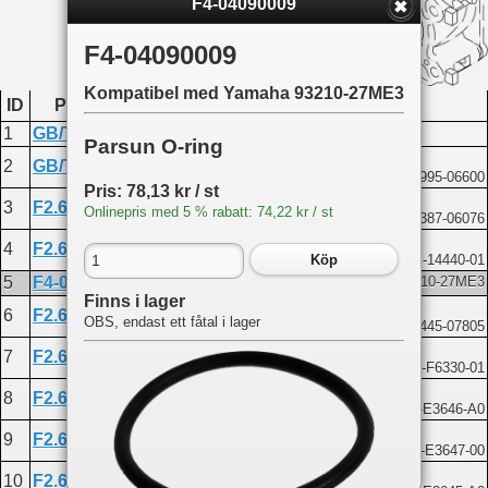
F4-04090009
F4-04090009
Kompatibel med Yamaha 93210-27ME3
ID
Produktkod
Namn
1
GB/T5782-M6X75
Bolt M6x75
Parsun O-ring
Washer 6
2
GB/T97.1-6
Kompatibel med Yamaha 92995-06600
Pris: 78,13 kr / st
Intake silencer bush
3
F2.6-04000012
Onlinepris med 5 % rabatt: 74,22 kr / st
Kompatibel med Yamaha 90387-06076
Intake silencer assembly
4
F2.6-04000300
Kompatibel med Yamaha 69M-14440-01
Köp
5
F4-04090009
O-ring
Kompatibel med Yamaha 93210-27ME3
Finns i lager
Hose B 2.5x7x72
6
F2.6-04000015
OBS, endast ett fåtal i lager
Kompatibel med Yamaha 90445-07805
Choke handle assembly
7
F2.6-04070200
Kompatibel med Yamaha 69M-F6330-01
Carburetor gasket A
8
F2.6-04000018
Kompatibel med Yamaha 69M-E3646-A0
Carburetor spacer
9
F2.6-04000011
Kompatibel med Yamaha 69M-E3647-00
Carburetor gasket A
10
F2.6-04000010