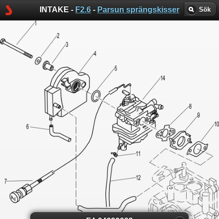
INTAKE -
F2.6
-
Parsun sprängskisser
Sök