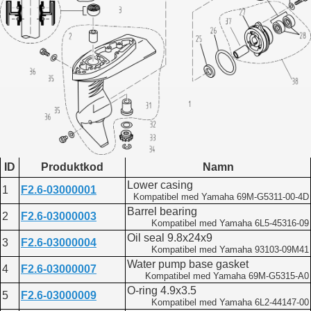
ID
Produktkod
Namn
Lower casing
1
F2.6-03000001
Kompatibel med Yamaha 69M-G5311-00-4D
Barrel bearing
2
F2.6-03000003
Kompatibel med Yamaha 6L5-45316-09
Oil seal 9.8x24x9
3
F2.6-03000004
Kompatibel med Yamaha 93103-09M41
Water pump base gasket
4
F2.6-03000007
Kompatibel med Yamaha 69M-G5315-A0
O-ring 4.9x3.5
5
F2.6-03000009
Kompatibel med Yamaha 6L2-44147-00