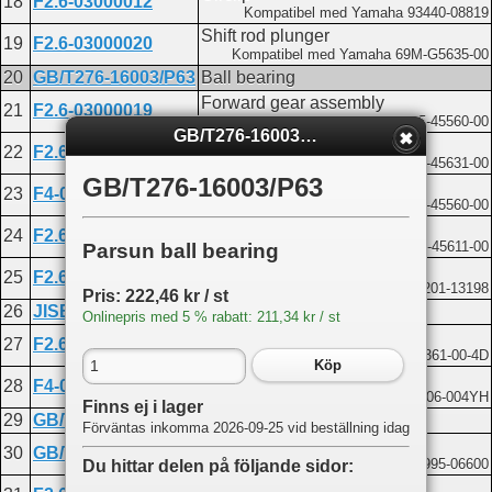
18
F2.6-03000012
Kompatibel med Yamaha 93440-08819
Shift rod plunger
19
F2.6-03000020
Kompatibel med Yamaha 69M-G5635-00
20
GB/T276-16003/P63
Ball bearing
Forward gear assembly
21
F2.6-03000019
Kompatibel med Yamaha 6L5-45560-00
GB/T276-16003/P63
Clutch spacer
22
F2.6-03000202
Kompatibel med Yamaha 6L5-45631-00
GB/T276-16003/P63
Clutch ring
23
F4-03030003
Kompatibel med Yamaha 67D-45560-00
SHAFT, PROPELLER
24
F2.6-030000201
Kompatibel med Yamaha 6L5-45611-00
Parsun ball bearing
Drive shaft washer
25
F2.6-03000021
Kompatibel med Yamaha 90201-13198
Pris: 222,46 kr / st
26
JISB-2401-P48
O-ring 47.1x3.5
Onlinepris med 5 % rabatt: 211,34 kr / st
Lower casing cover
27
F2.6-03000301
Kompatibel med Yamaha 69M-G5361-00-4D
Köp
Oil seal 13x22x7
28
F4-03050002
Kompatibel med Yamaha 93306-004YH
Finns ej i lager
29
GB/T5783-M6X16
Bolt M6x16
Förväntas inkomma 2026-09-25 vid beställning idag
Washer 6
30
GB/T97.1-6
Kompatibel med Yamaha 92995-06600
Du hittar delen på följande sidor:
Barrel bearing with flange