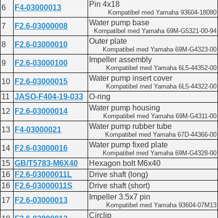
Pin 4x18
6
F4-03000013
Kompatibel med Yamaha 93604-18080
Water pump base
7
F2.6-03000008
Kompatibel med Yamaha 69M-G5321-00-94
Outer plate
8
F2.6-03000010
Kompatibel med Yamaha 69M-G4323-00
Impeller assembly
9
F2.6-03000100
Kompatibel med Yamaha 6L5-44352-00
Water pump insert cover
10
F2.6-03000015
Kompatibel med Yamaha 6L5-44322-00
11
JASO-F404-19-033
O-ring
Water pump housing
12
F2.6-03000014
Kompatibel med Yamaha 69M-G4311-00
Water pump rubber tube
13
F4-03000021
Kompatibel med Yamaha 67D-44366-00
Water pump fixed plate
14
F2.6-03000016
Kompatibel med Yamaha 69M-G4328-00
15
GB/T5783-M6X40
Hexagon bolt M6x40
16
F2.6-03000011L
Drive shaft (long)
16
F2.6-03000011S
Drive shaft (short)
Impeller 3.5x7 pin
17
F2.6-03000013
Kompatibel med Yamaha 93604-07M13
Circlip