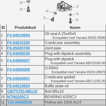
ID
Produktkod
Namn
Oil seal A 25x40x5
1
F4-04010004
Kompatibel med Yamaha 93102-25090
2
F6-04010100
Crankcase assembly
3
F8-05000700
Joint pipe
4
F4-04000036
Plug with dipstick assembly
Plug with dipstick
5
F4-04000007
Kompatibel med Yamaha 68D-E5362-00
O-RING
6
F4-04000008
Kompatibel med Yamaha 93210-24M79
Crankcase gasket
7
F6-04000001
Kompatibel med Yamaha 6BX-11351-00
8
F6-04010004
Baffle plate oil
9
GB/T5783-M5x10
Bolt M5x10
10
NTN6205C3
BEARING 6205C3
11
T20-06000030
Hollow pin 10x8.4x14