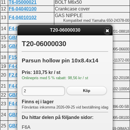
11
T6-05000021
BOLT M6x50
12
F6-04040100
Crankcase cover
GAS NIPPLE
13
F4-04010102
Kompatibel med Yamaha 650-24378-00
Drain bolt gasket
14
F4-04000006
T20-06000030
Kompatibel med Yamaha 90201-08818
15
GB/T5783-M8x14
Bolt M8x14
T20-06000030
Washer 6
16
GB/T97.1-6
Kompatibel med Yamaha 92995-06600
Joint pipe
18
F15-04000005
Parsun hollow pin 10x8.4x14
Kompatibel med Yamaha 676-11372-00
19
F4-04060000
Oil seal casing assembly
Pris: 103,75 kr / st
Oil seal 20x30x7
20
F2.6-04010001
Kompatibel med Yamaha 93102-20108
Onlinepris med 5 % rabatt: 98,56 kr / st
Oil seal 10.8x21x7
21
F4-04060004
Kompatibel med Yamaha 93102-10004
Köp
22
GB/T3452.1-32.5x1.8
O-ring 32.5x1.8
Finns ej i lager
Oil seal casing
23
F4-04060001
Kompatibel med Yamaha 68D-E5396-00-5B
Förväntas inkomma 2026-09-25 vid beställning idag
Washer 8
24
GB/T97.1-8
Du hittar delen på följande sidor:
Kompatibel med Yamaha 92995-08100
Bolt M8x20
25
GB/T5783-M8x20
F6A
Kompatibel med Yamaha 90119-08MA3