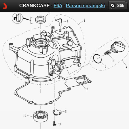
CRANKCASE -
F6A
-
Parsun sprängskisser
Sök