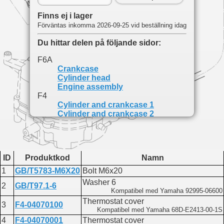
Finns ej i lager
Förväntas inkomma 2026-09-25 vid beställning idag
Du hittar delen på följande sidor:
F6A
Crankcase
Cylinder head
Engine assembly
F4
Cylinder and crankcase 1
Cylinder and crankcase 2
F15
Cylinder and crankcase 2
ID
Produktkod
Namn
1
GB/T5783-M6X20
Bolt M6x20
Washer 6
2
GB/T97.1-6
Kompatibel med Yamaha 92995-06600
Thermostat cover
3
F4-04070100
Kompatibel med Yamaha 68D-E2413-00-1S
4
F4-04070001
Thermostat cover