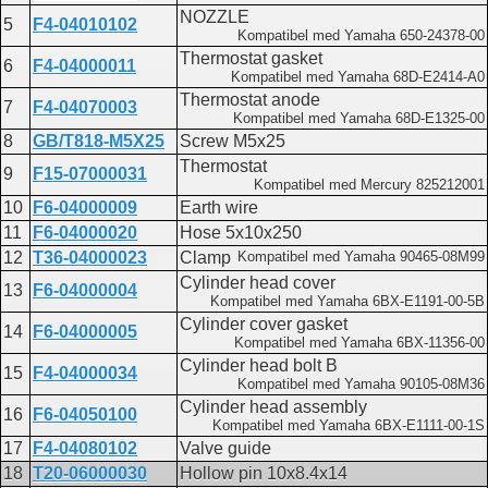
NOZZLE
5
F4-04010102
Kompatibel med Yamaha 650-24378-00
Thermostat gasket
6
F4-04000011
Kompatibel med Yamaha 68D-E2414-A0
Thermostat anode
7
F4-04070003
Kompatibel med Yamaha 68D-E1325-00
8
GB/T818-M5X25
Screw M5x25
Thermostat
9
F15-07000031
Kompatibel med Mercury 825212001
10
F6-04000009
Earth wire
11
F6-04000020
Hose 5x10x250
12
T36-04000023
Clamp
Kompatibel med Yamaha 90465-08M99
Cylinder head cover
13
F6-04000004
Kompatibel med Yamaha 6BX-E1191-00-5B
Cylinder cover gasket
14
F6-04000005
Kompatibel med Yamaha 6BX-11356-00
Cylinder head bolt B
15
F4-04000034
Kompatibel med Yamaha 90105-08M36
Cylinder head assembly
16
F6-04050100
Kompatibel med Yamaha 6BX-E1111-00-1S
17
F4-04080102
Valve guide
18
T20-06000030
Hollow pin 10x8.4x14