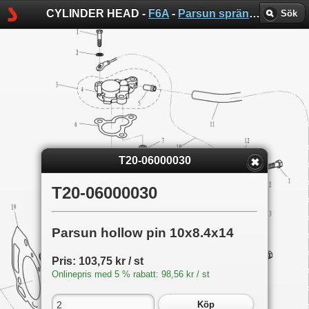
CYLINDER HEAD -
F6A
-
Parsun sprängskisser
Sök
T20-06000030
T20-06000030
Parsun hollow pin 10x8.4x14
Pris: 103,75 kr / st
Onlinepris med 5 % rabatt: 98,56 kr / st
Köp