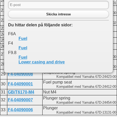
20
F4-04090003
Kompatibel med Yamaha 67D-24414-01
Upper diaphragm
21
F4-04090004
Kompatibel med Yamaha 66M-24471-00
Skicka intresse
Fuel pump cover
22
F4-04090100A
Kompatibel med Yamaha 67D-24413-02
Du hittar delen på följande sidor:
23
F4-04090001A
Valve "B"
F6A
24
F4-04090002A
Valve "A"
Fuel
25
F4-04090003A
LIMITING BLOCK. SEPTUM
F4
26
GB/T819.2-M3X5
SCREW M3X5
Fuel
Diaphragm assembly
F9.8
27
F4-04090100
Kompatibel med Yamaha 67D-24411-00
Fuel
Lower casing and drive
Needle roller 3x12
28
GB/T309-3X12
Kompatibel med Yamaha 66M-24374-00
Clapboard spring
29
F4-04090008
Kompatibel med Yamaha 67D-24423-00
Fuel pump seat
30
F4-04090001
Kompatibel med Yamaha 67D-24412-00
31
GB/T6170-M4
Nut M4
Plunger spring
32
F4-04090007
Kompatibel med Yamaha 67D-24454-00
Plunger
33
F4-04090006
Kompatibel med Yamaha 67D-13131-00