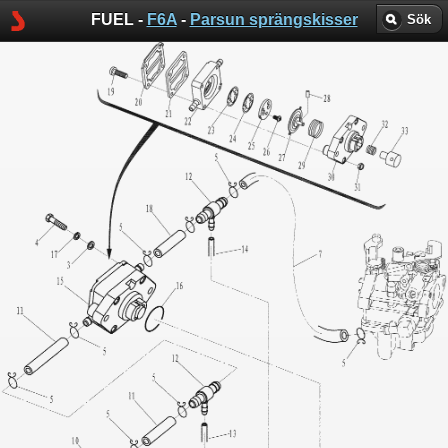
FUEL -
F6A
-
Parsun sprängskisser
Sök