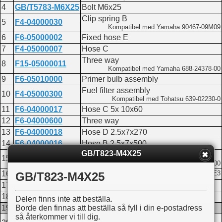
4
GB/T5783-M6X25
Bolt M6x25
Clip spring B
5
F4-04000030
Kompatibel med Yamaha 90467-09M09
6
F6-05000002
Fixed hose E
7
F4-05000007
Hose C
Three way
8
F15-05000011
Kompatibel med Yamaha 688-24378-00
9
F6-05010000
Primer bulb assembly
Fuel filter assembly
10
F4-05000300
Kompatibel med Tohatsu 639-02230-0
11
F6-04000017
Hose C 5x 10x60
12
F6-04000600
Three way
13
F6-04000018
Hose D 2.5x7x270
14
F6-04000016
Hose B 2.5x7x500
GB/T823-M4X25
Fuel pump assembly
15
F4-04090000
Kompatibel med Yamaha 68T-24410-00
16
F4-04090009
O-ring
Kompatibel med Yamaha 93210-27ME3
GB/T823-M4X25
17
GB/T93-6
Spring washer 6
18
T6-03000002
PIPE
Delen finns inte att beställa.
Borde den finnas att beställa så fyll i din e-postadress
19
GB/T823-M4X25
Screw M4x25
så återkommer vi till dig.
Fuel pump cover