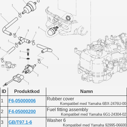
ID
Produktkod
Namn
Rubber cover
1
F6-05000006
Kompatibel med Yamaha 6BX-2476U-00
Fuel fitting assembly
2
F4-05000200
Kompatibel med Yamaha 6G1-24304-02
Washer 6
3
GB/T97.1-6
Kompatibel med Yamaha 92995-06600