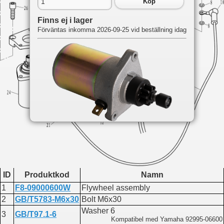
Köp
Finns ej i lager
Förväntas inkomma 2026-09-25 vid beställning idag
Du hittar delen på följande sidor:
F9.8
Bw electric 1
Fw electric 1
ID
Produktkod
Namn
1
F8-09000600W
Flywheel assembly
2
GB/T5783-M6x30
Bolt M6x30
Washer 6
3
GB/T97.1-6
Kompatibel med Yamaha 92995-06600