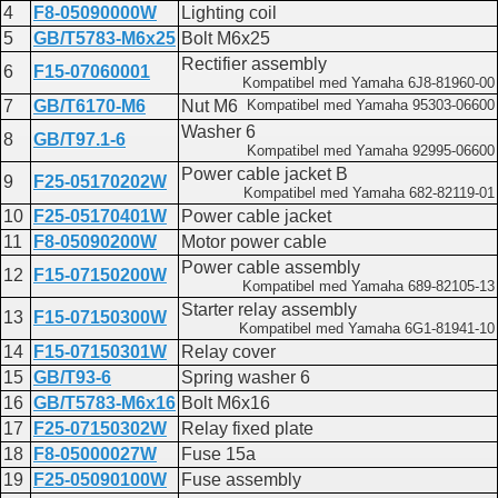
4
F8-05090000W
Lighting coil
5
GB/T5783-M6x25
Bolt M6x25
Rectifier assembly
6
F15-07060001
Kompatibel med Yamaha 6J8-81960-00
7
GB/T6170-M6
Nut M6
Kompatibel med Yamaha 95303-06600
Washer 6
8
GB/T97.1-6
Kompatibel med Yamaha 92995-06600
Power cable jacket B
9
F25-05170202W
Kompatibel med Yamaha 682-82119-01
10
F25-05170401W
Power cable jacket
11
F8-05090200W
Motor power cable
Power cable assembly
12
F15-07150200W
Kompatibel med Yamaha 689-82105-13
Starter relay assembly
13
F15-07150300W
Kompatibel med Yamaha 6G1-81941-10
14
F15-07150301W
Relay cover
15
GB/T93-6
Spring washer 6
16
GB/T5783-M6x16
Bolt M6x16
17
F25-07150302W
Relay fixed plate
18
F8-05000027W
Fuse 15a
19
F25-05090100W
Fuse assembly