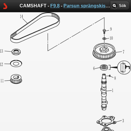
CAMSHAFT -
F9.8
-
Parsun sprängskisser
Sök