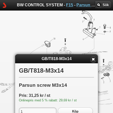
BW CONTROL SYSTEM -
F15
-
Parsun sprängskisser
Sök
GB/T818-M3x14
GB/T818-M3x14
Parsun screw M3x14
Pris: 31,25 kr / st
Onlinepris med 5 % rabatt: 29,69 kr / st
Köp