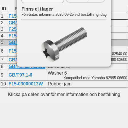
ID
Produktkod
Namn
Finns ej i lager
Förväntas inkomma 2026-09-25 vid beställning idag
1
F15-05000100BW
Start switch assembly
2
GB/T879.2-3x20
Pin 3x20
3
F25-03030005W
Starter rocker C
4
F15-05000300BW
Inching switch plate
5
GB/T818-M3x14
Screw M3x14
Inching switch
6
F15-13000800W
Kompatibel med Yamaha 703-82540-00
7
GB/T6170-M3
Nut M3
Kompatibel med Yamaha 95380-03600
8
GB/T5783-M6x16
Bolt M6x16
Washer 6
9
GB/T97.1-6
Du hittar delen på följande sidor:
Kompatibel med Yamaha 92995-06600
10
F15-03000013W
Rubber jam
F9.8
Bw control system
Klicka på delen ovanför mer information och beställning
F15
Bw control system
Fw control box
F20A
Control box assembly
F20AEFI
Control box assy