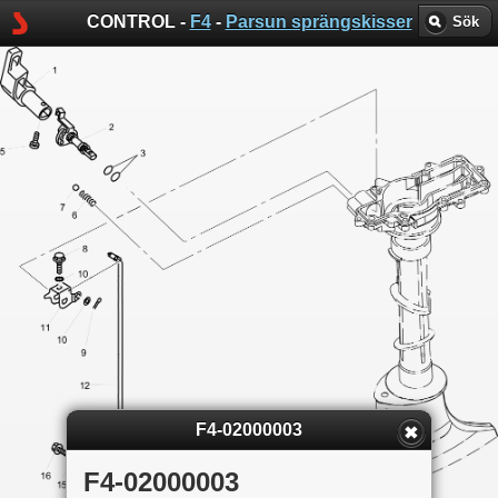
CONTROL -
F4
-
Parsun sprängskisser
Sök
F4-02000003
F4-02000003