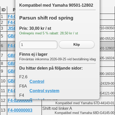
Kompatibel med Yamaha 90501-12802
ID
Produktkod
Namn
1
F4-00000007
Shift handle
Parsun shift rod spring
2
F4-02010000
SHAFT, CHANGE
Pris: 30,00 kr / st
3
JISB2401-P9
O-RING
Kompatibel med Yamaha 93210-09350
Onlinepris med 5 % rabatt: 28,50 kr / st
Screw M5x20
5
GB/T820-M5X20
Kompatibel med Yamaha 98680-05520
Shift rod spring
Köp
6
F4-02000003
Kompatibel med Yamaha 90501-12802
Steel ball 8
Finns ej i lager
7
GB/T308-8
Kompatibel med Yamaha 93505-16024
Förväntas inkomma 2026-09-25 vid beställning idag
8
GB/T5783-M5X25
Bolt M5x25
Du hittar delen på följande sidor:
Cotter pin 1.6x12
9
GB/T91-1.6X12
Kompatibel med Yamaha 91490-16010
F2.6
Washer 5
10
GB/T97.1-5
Control
Kompatibel med Yamaha 6Y1-24329-00
F6A
Shift rod lever
Control system
11
F4-02000006
Kompatibel med Yamaha 68D-G4121-00
F4
Shift rod
Control
12
F4-02000004
Kompatibel med Yamaha 67D-44143-01
Shift rod linker A
13
F4-00000003
Kompatibel med Yamaha 68D-G4145-00