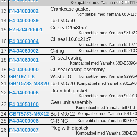
Kompatibel med Yamaha 68D-E5111-
Crankcase gasket
13
F4-04000002
Kompatibel med Yamaha 68D-113
14
F4-04000039
Bolt M8x50
Oil seal 20x30x7
15
F2.6-04010001
Kompatibel med Yamaha 93102-
Oil seal 10.8x21x7
16
F4-04060004
Kompatibel med Yamaha 93102-
17
F4-04060002
O-ring
Kompatibel med Yamaha 93210-
Oil seal casing
18
F4-04060001
Kompatibel med Yamaha 68D-E5396-
19
F4-04060000
Oil seal casing assembly
20
GB/T97.1-8
Washer 8
Kompatibel med Yamaha 92995-
21
GB/T5783-M8X20
Bolt M8x20
Kompatibel med Yamaha 90119-
Drain bolt gasket
22
F4-04000006
Kompatibel med Yamaha 90201-
Gear unit assembly
23
F4-04050100
Kompatibel med Yamaha 68D-E31
24
GB/T5783-M6X12
Bolt M6x12
Kompatibel med Yamaha 90119-
25
F4-04000008
O-RING
Kompatibel med Yamaha 93210-
Plug with dipstick
26
F4-04000007
Kompatibel med Yamaha 68D-E53