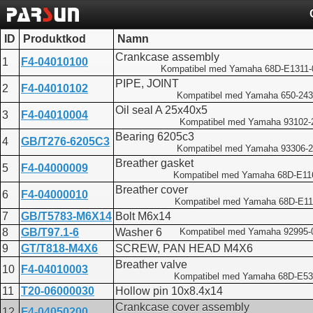
ID
Produktkod
Namn
Crankcase assembly
1
F4-04010100
Kompatibel med Yamaha 68D-E1311-
PIPE, JOINT
2
F4-04010102
Kompatibel med Yamaha 650-243
Oil seal A 25x40x5
3
F4-04010004
Kompatibel med Yamaha 93102-
Bearing 6205c3
4
GB/T276-6205C3
Kompatibel med Yamaha 93306-
Breather gasket
5
F4-04000009
Kompatibel med Yamaha 68D-E11
Breather cover
6
F4-04000010
Kompatibel med Yamaha 68D-E11
7
GB/T5783-M6X14
Bolt M6x14
8
GB/T97.1-6
Washer 6
Kompatibel med Yamaha 92995-
9
GT/T818-M4X6
SCREW, PAN HEAD M4X6
Breather valve
10
F4-04010003
Kompatibel med Yamaha 68D-E53
11
T20-06000030
Hollow pin 10x8.4x14
Crankcase cover assembly
12
F4-04050200