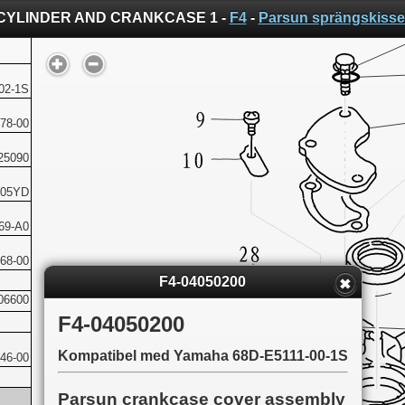
CYLINDER AND CRANKCASE 1 -
F4
-
Parsun sprängskisse
02-1S
78-00
25090
205YD
69-A0
68-00
F4-04050200
06600
F4-04050200
Kompatibel med Yamaha 68D-E5111-00-1S
46-00
Parsun crankcase cover assembly