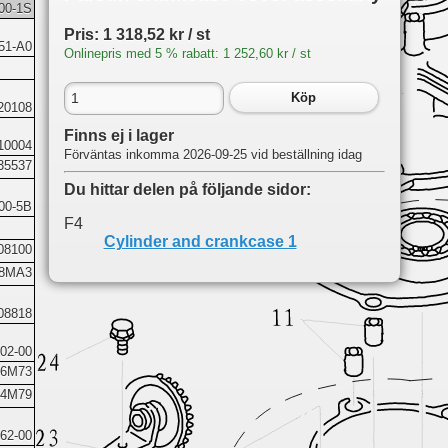
00-1S
Pris: 1 318,52 kr / st
51-A0
Onlinepris med 5 % rabatt: 1 252,60 kr / st
Köp
20108
Finns ej i lager
10004
Förväntas inkomma 2026-09-25 vid beställning idag
35537
Du hittar delen på följande sidor:
00-5B
F4
Cylinder and crankcase 1
08100
08MA3
08818
02-00
06M73
24M79
62-00