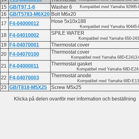
15
GB/T97.1-6
Washer 6
Kompatibel med Yamaha 92995-
16
GB/T5783-M6X20
Bolt M6x20
Hose 5x10x188
17
F4-04000012
Kompatibel med Yamaha 90445-
SPILE WATER
18
F4-04010002
Kompatibel med Yamaha 650-243
19
F4-04070001
Thermostat cover
Thermostat cover
20
F4-04070100
Kompatibel med Yamaha 68D-E2413-
Thermostat gasket
21
F4-04000011
Kompatibel med Yamaha 68D-E24
Thermostat anode
22
F4-04070003
Kompatibel med Yamaha 68D-E13
23
GB/T818-M5X25
Screw M5x25
Klicka på delen ovanför mer information och beställning