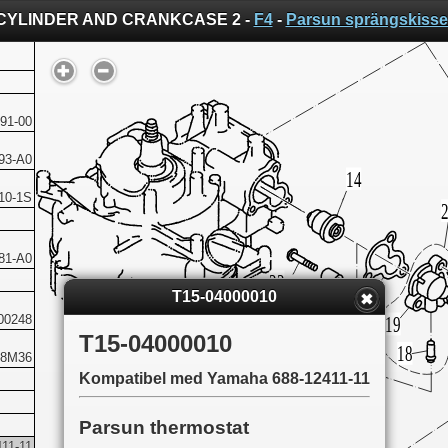
CYLINDER AND CRANKCASE 2 -
F4
-
Parsun sprängskisse
91-00
93-A0
10-1S
81-A0
T15-04000010
00248
T15-04000010
08M36
Kompatibel med Yamaha 688-12411-11
Parsun thermostat
11-11