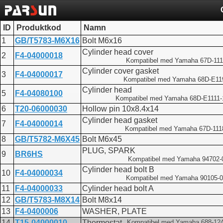
ID
Produktkod
Namn
1
GB/T5783-M6X16
Bolt M6x16
Cylinder head cover
2
F4-04000018
Kompatibel med Yamaha 67D-111
Cylinder cover gasket
3
F4-04000017
Kompatibel med Yamaha 68D-E11
Cylinder head
5
F4-04080100
Kompatibel med Yamaha 68D-E1111-
6
T20-06000030
Hollow pin 10x8.4x14
Cylinder head gasket
7
F4-04000014
Kompatibel med Yamaha 67D-111
8
GB/T5782-M6X45
Bolt M6x45
PLUG, SPARK
9
BR6HS
Kompatibel med Yamaha 94702-
Cylinder head bolt B
10
F4-04000034
Kompatibel med Yamaha 90105-
11
F4-04000033
Cylinder head bolt A
12
GB/T5783-M8X14
Bolt M8x14
13
F4-0400006
WASHER, PLATE
14
T15-04000010
Thermostat
Kompatibel med Yamaha 688-124