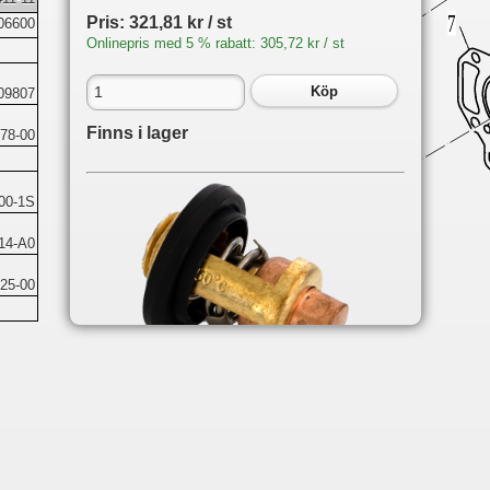
Pris: 321,81 kr / st
06600
Onlinepris med 5 % rabatt: 305,72 kr / st
Köp
09807
Finns i lager
78-00
00-1S
14-A0
25-00
Du hittar delen på följande sidor:
F2.6
Cylinder and crankcase 1
F4
Cylinder and crankcase 2