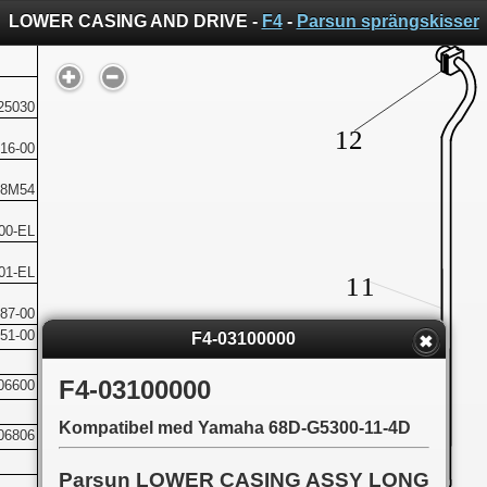
LOWER CASING AND DRIVE -
F4
-
Parsun sprängskisser
25030
16-00
08M54
00-EL
01-EL
87-00
51-00
F4-03100000
F4-03100000
06600
Kompatibel med Yamaha 68D-G5300-11-4D
06806
Parsun LOWER CASING ASSY LONG