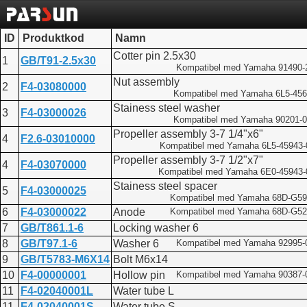
ID
Produktkod
Namn
Cotter pin 2.5x30
1
GB/T91-2.5x30
Kompatibel med Yamaha 91490-
Nut assembly
2
F4-03080000
Kompatibel med Yamaha 6L5-456
Stainess steel washer
3
F4-03000026
Kompatibel med Yamaha 90201-
Propeller assembly 3-7 1/4"x6"
4
F2.6-03010000
Kompatibel med Yamaha 6L5-45943-
Propeller assembly 3-7 1/2"x7"
4
F4-03070000
Kompatibel med Yamaha 6E0-45943-
Stainess steel spacer
5
F4-03000025
Kompatibel med Yamaha 68D-G59
6
F4-03000022
Anode
Kompatibel med Yamaha 68D-G52
7
GB/T861.1-6
Locking washer 6
8
GB/T97.1-6
Washer 6
Kompatibel med Yamaha 92995-
9
GB/T5783-M6X14
Bolt M6x14
10
F4-00000001
Hollow pin
Kompatibel med Yamaha 90387-
11
F4-02040001L
Water tube L
11
F4-02040001S
Water tube S