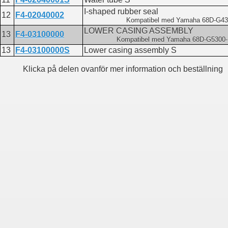
I-shaped rubber seal
12
F4-02040002
Kompatibel med Yamaha 68D-G43
LOWER CASING ASSEMBLY
13
F4-03100000
Kompatibel med Yamaha 68D-G5300-
13
F4-03100000S
Lower casing assembly S
Klicka på delen ovanför mer information och beställning