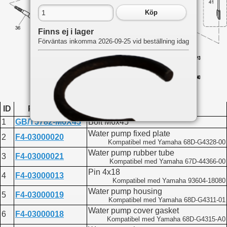
Köp
Finns ej i lager
Förväntas inkomma 2026-09-25 vid beställning idag
ID
Produktkod
Namn
1
GB/T5782-M6X45
Bolt M6x45
Water pump fixed plate
2
F4-03000020
Kompatibel med Yamaha 68D-G4328-00
Du hittar delen på följande sidor:
Water pump rubber tube
3
F4-03000021
Kompatibel med Yamaha 67D-44366-00
F4
Lower drive
Pin 4x18
4
F4-03000013
Kompatibel med Yamaha 93604-18080
Water pump housing
5
F4-03000019
Kompatibel med Yamaha 68D-G4311-01
Water pump cover gasket
6
F4-03000018
Kompatibel med Yamaha 68D-G4315-A0