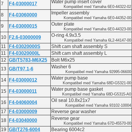
Water pump insert cover
7
F4-03000017
Kompatibel med Yamaha 6E0-44322-02
Impeller assembly
8
F4-03060000
Kompatibel med Yamaha 6E0-44352-00
Outer plate
9
F4-03000015
Kompatibel med Yamaha 6E0-44323-00
O-ring 4.9x3.5
10
F2.6-03000009
Kompatibel med Yamaha 6L2-44147-00
11
F4-03020000S
Shift cam shaft assembly S
11
F4-03020000L
Shift cam shaft assembly L
12
GB/T5783-M6X25
Bolt M6x25
Washer 6
13
GB/T97.1-6
Kompatibel med Yamaha 92995-06600
Water pump base
14
F4-03000012
Kompatibel med Yamaha 68D-G5321-00
Water pump base gasket
15
F4-03000011
Kompatibel med Yamaha 68D-G5315-A0
Oil seal 10.8x21x7
16
F4-04060004
Kompatibel med Yamaha 93102-10004
17
F4-03000009
Reverse gear washer
Reverse gear
18
F4-03040000
Kompatibel med Yamaha 67D-45570-00
19
GB/T276-6004
Bearing 6004c2