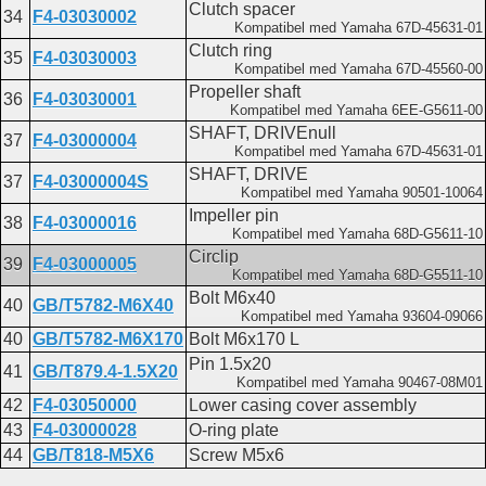
Clutch spacer
34
F4-03030002
Kompatibel med Yamaha 67D-45631-01
Clutch ring
35
F4-03030003
Kompatibel med Yamaha 67D-45560-00
Propeller shaft
36
F4-03030001
Kompatibel med Yamaha 6EE-G5611-00
SHAFT, DRIVEnull
37
F4-03000004
Kompatibel med Yamaha 67D-45631-01
SHAFT, DRIVE
37
F4-03000004S
Kompatibel med Yamaha 90501-10064
Impeller pin
38
F4-03000016
Kompatibel med Yamaha 68D-G5611-10
Circlip
39
F4-03000005
Kompatibel med Yamaha 68D-G5511-10
Bolt M6x40
40
GB/T5782-M6X40
Kompatibel med Yamaha 93604-09066
40
GB/T5782-M6X170
Bolt M6x170 L
Pin 1.5x20
41
GB/T879.4-1.5X20
Kompatibel med Yamaha 90467-08M01
42
F4-03050000
Lower casing cover assembly
43
F4-03000028
O-ring plate
44
GB/T818-M5X6
Screw M5x6