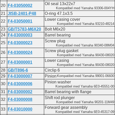
Oil seal 13x22x7
20
F4-03050002
Kompatibel med Yamaha 93306-004YH
21
JISB-2401-P48
O-ring 47.1x3.5
Lower casing cover
22
F4-03050001
Kompatibel med Yamaha 93210-48214
23
GB/T5783-M6X20
Bolt M6x20
24
F4-03000003
Barrel bearing
Screw plug
25
F4-03000023
Kompatibel med Yamaha 90340-08M04
Screw plug gasket
26
F4-03000024
Kompatibel med Yamaha 90430-08020
Lower casing
27
F4-03000001
Kompatibel med Yamaha 90430-08020
28
GB/T896-6
Circlip 6
29
F4-03000007
Pinion
Kompatibel med Yamaha 99001-06600
Pinion washer
30
F4-03000006
Kompatibel med Yamaha 6E0-45551-00
31
F4-03000002
Barrel bearing with flange
Shift rod plunger
32
F4-03000008
Kompatibel med Yamaha 90201-11M49
Forward gear assembly
33
F4-03010000
Kompatibel med Yamaha 6E0-45317-09