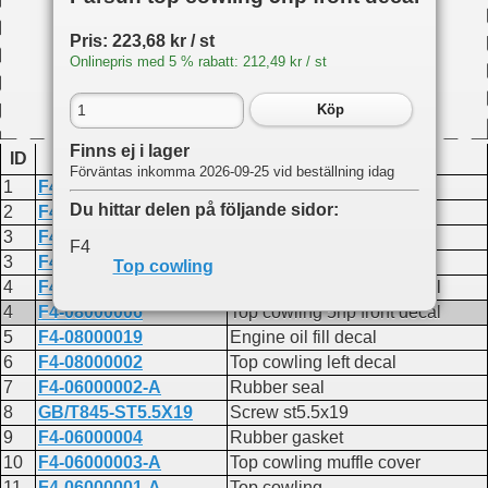
Pris: 223,68 kr / st
Onlinepris med 5 % rabatt: 212,49 kr / st
Köp
Finns ej i lager
ID
Produktkod
Namn
Förväntas inkomma 2026-09-25 vid beställning idag
1
F4-06000000-A
Top cowling assembly
Du hittar delen på följande sidor:
2
F4-08000001
Top cowling right decal
3
F4-08000003
4hp decal
F4
3
F4-08000005
5hp decal
Top cowling
4
F4-08000004
Top cowling 4hp front decal
4
F4-08000006
Top cowling 5hp front decal
5
F4-08000019
Engine oil fill decal
6
F4-08000002
Top cowling left decal
7
F4-06000002-A
Rubber seal
8
GB/T845-ST5.5X19
Screw st5.5x19
9
F4-06000004
Rubber gasket
10
F4-06000003-A
Top cowling muffle cover
11
F4-06000001-A
Top cowling