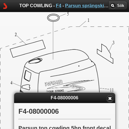
TOP COWLING -
F4
-
Parsun sprängskisser
Sök
F4-08000006
F4-08000006
Parsun top cowling 5hp front decal