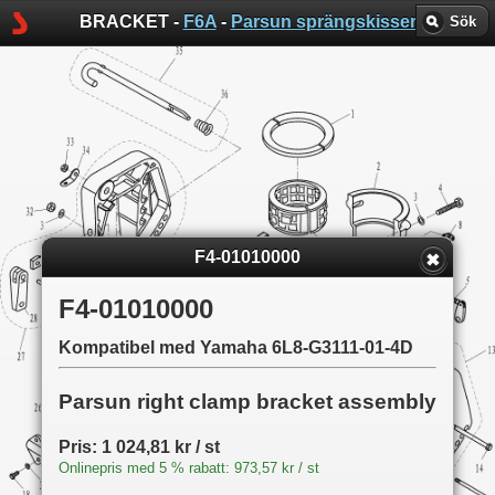
BRACKET -
F6A
-
Parsun sprängskisser
Sök
F4-01010000
F4-01010000
Kompatibel med Yamaha 6L8-G3111-01-4D
Parsun right clamp bracket assembly
Pris: 1 024,81 kr / st
Onlinepris med 5 % rabatt: 973,57 kr / st