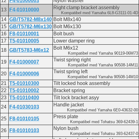
12
F4-01000003
Nylon washer
Right clamp bracket assembly
13
F4-01010000
Kompatibel med Yamaha 6L8-G3111-01-4D
14
GB/T5782-M8x140
Bolt M8x140
15
GB/T5782-M6x130
Bolt M6x130
16
F8-01010001
Bolt bush
17
T5-01010005
Lower damper ring
Bolt M6x12
18
GB/T5783-M6x12
Kompatibel med Yamaha 90119-06M73
Twist spring right
19
F4-01000007
Kompatibel med Yamaha 90508-14M11
Twist spring left
20
F4-01000006
Kompatibel med Yamaha 90508-14M10
21
T5-01010300
Tilt locked hook assembly
22
T5-01010002
Bracket spring
23
T5-01010400
Tilt lock bracket asyy
Handle jacket
24
F4-01030103
Kompatibel med Yamaha 6E0-43632-00
Press plate
25
F8-01010105
Kompatibel med Tohatsu 369-62439-1
Nylon bush
26
F8-01010103
Kompatibel med Tohatsu 393-62437-0