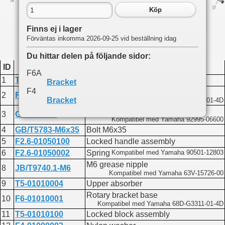
Köp
Finns ej i lager
Förväntas inkomma 2026-09-25 vid beställning idag
Du hittar delen på följande sidor:
ID
Produktkod
Namn
F6A
1
T5-01010003
Nylon bush
Bracket
F4
Rotary bracket cover
2
F6-01010101
Bracket
Kompatibel med Yamaha 68D-G3312-01-4D
Washer 6
3
GB/T97.1-6
Kompatibel med Yamaha 92995-06600
4
GB/T5783-M6x35
Bolt M6x35
5
F2.6-01050100
Locked handle assembly
6
F2.6-01050002
Spring
Kompatibel med Yamaha 90501-12803
M6 grease nipple
8
JB/T9740.1-M6
Kompatibel med Yamaha 63V-15726-00
9
T5-01010004
Upper absorber
Rotary bracket base
10
F6-01010001
Kompatibel med Yamaha 68D-G3311-01-4D
11
T5-01010100
Locked block assembly