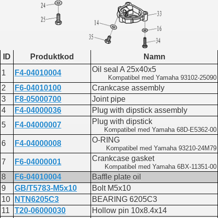
ID
Produktkod
Namn
Oil seal A 25x40x5
1
F4-04010004
Kompatibel med Yamaha 93102-25090
2
F6-04010100
Crankcase assembly
3
F8-05000700
Joint pipe
4
F4-04000036
Plug with dipstick assembly
Plug with dipstick
5
F4-04000007
Kompatibel med Yamaha 68D-E5362-00
O-RING
6
F4-04000008
Kompatibel med Yamaha 93210-24M79
Crankcase gasket
7
F6-04000001
Kompatibel med Yamaha 6BX-11351-00
8
F6-04010004
Baffle plate oil
9
GB/T5783-M5x10
Bolt M5x10
10
NTN6205C3
BEARING 6205C3
11
T20-06000030
Hollow pin 10x8.4x14