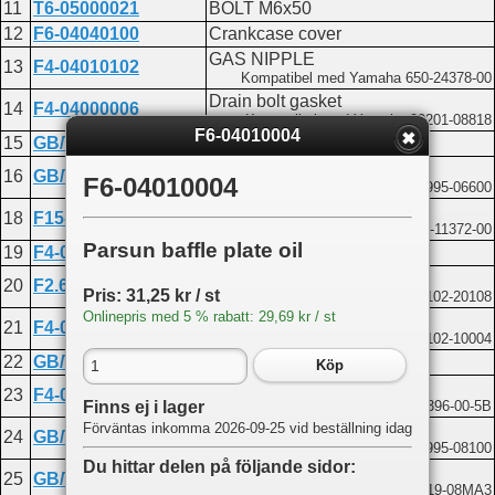
11
T6-05000021
BOLT M6x50
12
F6-04040100
Crankcase cover
GAS NIPPLE
13
F4-04010102
Kompatibel med Yamaha 650-24378-00
Drain bolt gasket
14
F4-04000006
Kompatibel med Yamaha 90201-08818
F6-04010004
15
GB/T5783-M8x14
Bolt M8x14
Washer 6
16
GB/T97.1-6
F6-04010004
Kompatibel med Yamaha 92995-06600
Joint pipe
18
F15-04000005
Kompatibel med Yamaha 676-11372-00
Parsun baffle plate oil
19
F4-04060000
Oil seal casing assembly
Oil seal 20x30x7
20
F2.6-04010001
Pris: 31,25 kr / st
Kompatibel med Yamaha 93102-20108
Onlinepris med 5 % rabatt: 29,69 kr / st
Oil seal 10.8x21x7
21
F4-04060004
Kompatibel med Yamaha 93102-10004
22
GB/T3452.1-32.5x1.8
O-ring 32.5x1.8
Köp
Oil seal casing
23
F4-04060001
Kompatibel med Yamaha 68D-E5396-00-5B
Finns ej i lager
Washer 8
Förväntas inkomma 2026-09-25 vid beställning idag
24
GB/T97.1-8
Kompatibel med Yamaha 92995-08100
Du hittar delen på följande sidor:
Bolt M8x20
25
GB/T5783-M8x20
Kompatibel med Yamaha 90119-08MA3