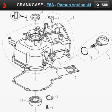
CRANKCASE -
F6A
-
Parsun sprängskisser
Sök