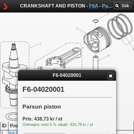
CRANKSHAFT AND PISTON -
F6A
-
Parsun sprängskisser
Sök
F6-04020001
F6-04020001
Parsun piston
Pris: 438,73 kr / st
Onlinepris med 5 % rabatt: 416,79 kr / st
ID
Produktkod
Namn
1
F6-04000100
Crankshaft assembly