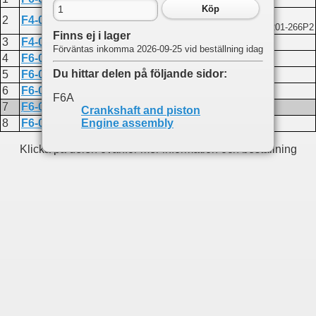
Köp
Thrust washer
2
F4-04000004
Kompatibel med Yamaha 90201-266P2
Finns ej i lager
3
F4-04020103
BOLT M7X35
Förväntas inkomma 2026-09-25 vid beställning idag
4
F6-04020100
Connecting rod assembly
Du hittar delen på följande sidor:
5
F6-04020004
Circlip
6
F6-04020003
Piston pin
F6A
7
F6-04020001
Piston
Crankshaft and piston
8
F6-04020002
Piston ring assembly
Engine assembly
Klicka på delen ovanför mer information och beställning