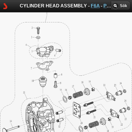
CYLINDER HEAD ASSEMBLY -
F6A
-
Parsun sprängskisser
Sök