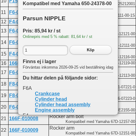
10
F15-07000031
Kompatibel med Yamaha 650-24378-00
Kompatibel med Mercury 825212001
Cylinder head assembly
11
F6-04050100
Kompatibel med Yamaha 6BX-E1111-00-1S
Parsun NIPPLE
12
F4-04080102
Valve guide
Exhaust valve
Pris: 85,94 kr / st
13
F6-04050002
Kompatibel med Yamaha 6AU-12121-00
Onlinepris med 5 % rabatt: 81,64 kr / st
Intake valve
14
F6-04050001
Kompatibel med Yamaha 6BX-12111-00
Köp
Valve spring seat
15
F4-04080007
Kompatibel med Yamaha 68T-12116-00
Finns ej i lager
16
166F-010003
Oil seal
Kompatibel med Yamaha 51Y-12119-00
Förväntas inkomma 2026-09-25 vid beställning idag
Valve spring
17
F6-04050003
Kompatibel med Yamaha 60R-12113-00
Du hittar delen på följande sidor:
Valve spring seat
18
F8-05030006
Kompatibel med Tohatsu 3V1-07221-0
F6A
Valve clamp
Crankcase
19
F8-05030007
Kompatibel med Tohatsu 3H6-07223-0
Cylinder head
Cylinder head assembly
Push rod plate
20
F6-04050004
Engine assembly
Kompatibel med Yamaha 6BX-E2155-00
F4
Rocker arm bolt
21
166F-010008
Cylinder and crankcase 1
Kompatibel med Yamaha 67D-12157-00
F20A
Rocker arm
22
166F-010009
Crankcase
Kompatibel med Yamaha 67D-12151-00