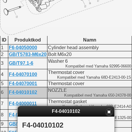
ID
Produktkod
Namn
1
F6-04050000
Cylinder head assembly
2
GB/T5783-M6x20
Bolt M6x20
Washer 6
3
GB/T97.1-6
Kompatibel med Yamaha 92995-06600
Thermostat cover
4
F4-04070100
Kompatibel med Yamaha 68D-E2413-00-1S
5
F4-04070001
Thermostat cover
NOZZLE
6
F4-04010102
Kompatibel med Yamaha 650-24378-00
Thermostat gasket
7
F4-04000011
Kompatibel med Yamaha 68D-E2414-A0
F4-04010102
Thermostat anode
8
F4-04070003
Kompatibel med Yamaha 68D-E1325-00
F4-04010102
9
GB/T818-M5x25
Screw M5x25
Thermostat