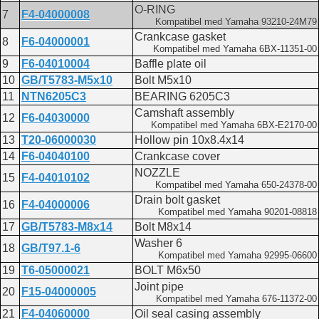
O-RING
7
F4-04000008
Kompatibel med Yamaha 93210-24M79
Crankcase gasket
8
F6-04000001
Kompatibel med Yamaha 6BX-11351-00
9
F6-04010004
Baffle plate oil
10
GB/T5783-M5x10
Bolt M5x10
11
NTN6205C3
BEARING 6205C3
Camshaft assembly
12
F6-04030000
Kompatibel med Yamaha 6BX-E2170-00
13
T20-06000030
Hollow pin 10x8.4x14
14
F6-04040100
Crankcase cover
NOZZLE
15
F4-04010102
Kompatibel med Yamaha 650-24378-00
Drain bolt gasket
16
F4-04000006
Kompatibel med Yamaha 90201-08818
17
GB/T5783-M8x14
Bolt M8x14
Washer 6
18
GB/T97.1-6
Kompatibel med Yamaha 92995-06600
19
T6-05000021
BOLT M6x50
Joint pipe
20
F15-04000005
Kompatibel med Yamaha 676-11372-00
21
F4-04060000
Oil seal casing assembly