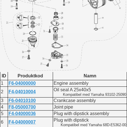
ID
Produktkod
Namn
1
F6-04000000
Engine assembly
Oil seal A 25x40x5
2
F4-04010004
Kompatibel med Yamaha 93102-25090
3
F6-04010100
Crankcase assembly
4
F8-05000700
Joint pipe
5
F4-04000036
Plug with dipstick assembly
Plug with dipstick
6
F4-04000007
Kompatibel med Yamaha 68D-E5362-00