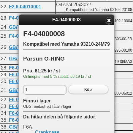
Oil seal 20x30x7
22
F2.6-04010001
Kompatibel med Yamaha 93102-20108
Oil seal 10.8x21x7
23
F4-04060004
F4-04000008
Kompatibel med Yamaha 93102-10004
24
GB/T3452.1-32.5x1.8
O-ring 32.5x1.8
F4-04000008
Oil seal casing
25
F4-04060001
Kompatibel med Yamaha 68D-E5396-00-5B
Kompatibel med Yamaha 93210-24M79
Washer 8
26
GB/T97.1-8
Kompatibel med Yamaha 92995-08100
Bolt M8x20
Parsun O-RING
27
GB/T5783-M8x20
Kompatibel med Yamaha 90119-08MA3
28
F6-04040002
Oil pump inner rotor
Pris: 61,25 kr / st
29
F6-04040003
Oil pump outer rotor
Onlinepris med 5 % rabatt: 58,19 kr / st
30
F6-04040004
Fuel pump cover board
Screw M6x10
Köp
31
GB/T818-M6x10
Kompatibel med Yamaha 97880-06012
32
F6-04040006
Oil pump filter
Finns i lager
33
F6-04040007
Spring
OBS, endast ett fåtal i lager
34
F6-04040005
Oil pump gasket
Du hittar delen på följande sidor:
35
F6-04040008
Oil pump cover
F6A
36
GB/T5783-M6x35
Bolt M6x35
Crankcase