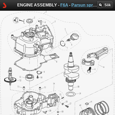
ENGINE ASSEMBLY -
F6A
-
Parsun sprängskisser
Sök