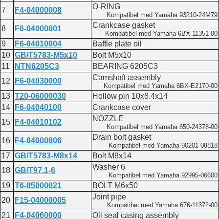
O-RING
7
F4-04000008
Kompatibel med Yamaha 93210-24M79
Crankcase gasket
8
F6-04000001
Kompatibel med Yamaha 6BX-11351-00
9
F6-04010004
Baffle plate oil
10
GB/T5783-M5x10
Bolt M5x10
11
NTN6205C3
BEARING 6205C3
Camshaft assembly
12
F6-04030000
Kompatibel med Yamaha 6BX-E2170-00
13
T20-06000030
Hollow pin 10x8.4x14
14
F6-04040100
Crankcase cover
NOZZLE
15
F4-04010102
Kompatibel med Yamaha 650-24378-00
Drain bolt gasket
16
F4-04000006
Kompatibel med Yamaha 90201-08818
17
GB/T5783-M8x14
Bolt M8x14
Washer 6
18
GB/T97.1-6
Kompatibel med Yamaha 92995-06600
19
T6-05000021
BOLT M6x50
Joint pipe
20
F15-04000005
Kompatibel med Yamaha 676-11372-00
21
F4-04060000
Oil seal casing assembly