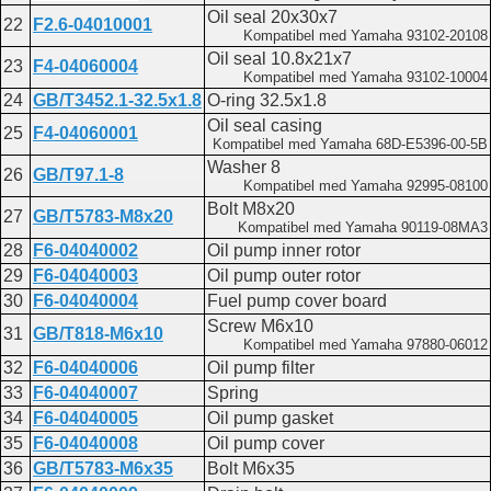
Oil seal 20x30x7
22
F2.6-04010001
Kompatibel med Yamaha 93102-20108
Oil seal 10.8x21x7
23
F4-04060004
Kompatibel med Yamaha 93102-10004
24
GB/T3452.1-32.5x1.8
O-ring 32.5x1.8
Oil seal casing
25
F4-04060001
Kompatibel med Yamaha 68D-E5396-00-5B
Washer 8
26
GB/T97.1-8
Kompatibel med Yamaha 92995-08100
Bolt M8x20
27
GB/T5783-M8x20
Kompatibel med Yamaha 90119-08MA3
28
F6-04040002
Oil pump inner rotor
29
F6-04040003
Oil pump outer rotor
30
F6-04040004
Fuel pump cover board
Screw M6x10
31
GB/T818-M6x10
Kompatibel med Yamaha 97880-06012
32
F6-04040006
Oil pump filter
33
F6-04040007
Spring
34
F6-04040005
Oil pump gasket
35
F6-04040008
Oil pump cover
36
GB/T5783-M6x35
Bolt M6x35