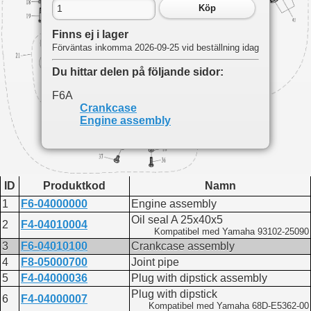
Köp
Finns ej i lager
Förväntas inkomma 2026-09-25 vid beställning idag
Du hittar delen på följande sidor:
F6A
Crankcase
Engine assembly
ID
Produktkod
Namn
1
F6-04000000
Engine assembly
Oil seal A 25x40x5
2
F4-04010004
Kompatibel med Yamaha 93102-25090
3
F6-04010100
Crankcase assembly
4
F8-05000700
Joint pipe
5
F4-04000036
Plug with dipstick assembly
Plug with dipstick
6
F4-04000007
Kompatibel med Yamaha 68D-E5362-00