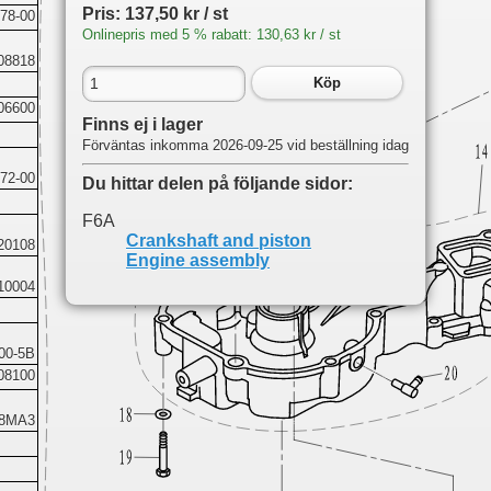
Pris: 137,50 kr / st
78-00
Onlinepris med 5 % rabatt: 130,63 kr / st
08818
Köp
06600
Finns ej i lager
Förväntas inkomma 2026-09-25 vid beställning idag
72-00
Du hittar delen på följande sidor:
F6A
Crankshaft and piston
20108
Engine assembly
10004
00-5B
08100
08MA3