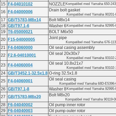
15
F4-04010102
NOZZLE
Kompatibel med Yamaha 650-243
Drain bolt gasket
16
F4-04000006
Kompatibel med Yamaha 90201-
17
GB/T5783-M8x14
Bolt M8x14
18
GB/T97.1-6
Washer 6
Kompatibel med Yamaha 92995-
19
T6-05000021
BOLT M6x50
Joint pipe
20
F15-04000005
Kompatibel med Yamaha 676-113
21
F4-04060000
Oil seal casing assembly
Oil seal 20x30x7
22
F2.6-04010001
Kompatibel med Yamaha 93102-
Oil seal 10.8x21x7
23
F4-04060004
Kompatibel med Yamaha 93102-
24
GB/T3452.1-32.5x1.8
O-ring 32.5x1.8
Oil seal casing
25
F4-04060001
Kompatibel med Yamaha 68D-E5396-
26
GB/T97.1-8
Washer 8
Kompatibel med Yamaha 92995-
Bolt M8x20
27
GB/T5783-M8x20
Kompatibel med Yamaha 90119-
28
F6-04040002
Oil pump inner rotor
29
F6-04040003
Oil pump outer rotor