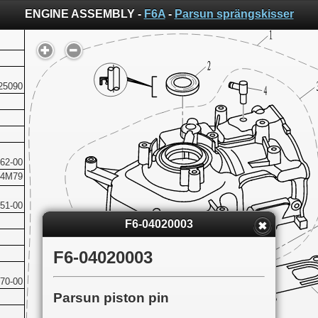
ENGINE ASSEMBLY -
F6A
-
Parsun sprängskisser
25090
62-00
24M79
51-00
F6-04020003
F6-04020003
70-00
Parsun piston pin