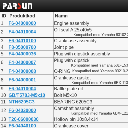
ID
Produktkod
Namn
1
F6-04000000
Engine assembly
Oil seal A 25x40x5
2
F4-04010004
Kompatibel med Yamaha 93102-
3
F6-04010100
Crankcase assembly
4
F8-05000700
Joint pipe
5
F4-04000036
Plug with dipstick assembly
Plug with dipstick
6
F4-04000007
Kompatibel med Yamaha 68D-E53
7
F4-04000008
O-RING
Kompatibel med Yamaha 93210-
Crankcase gasket
8
F6-04000001
Kompatibel med Yamaha 6BX-113
9
F6-04010004
Baffle plate oil
10
GB/T5783-M5x10
Bolt M5x10
11
NTN6205C3
BEARING 6205C3
Camshaft assembly
12
F6-04030000
Kompatibel med Yamaha 6BX-E21
13
T20-06000030
Hollow pin 10x8.4x14
14
F6-04040100
Crankcase cover