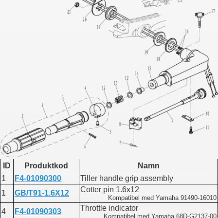
ID
Produktkod
Namn
1
F4-01090300
Tiller handle grip assembly
Cotter pin 1.6x12
1
GB/T91-1.6X12
Kompatibel med Yamaha 91490-16010
Throttle indicator
4
F4-01090303
Kompatibel med Yamaha 68D-G2137-00