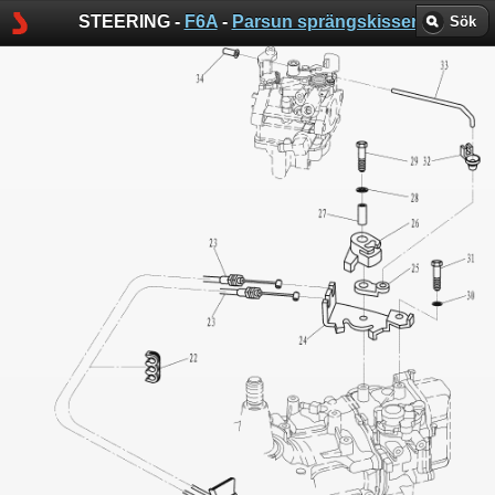
STEERING -
F6A
-
Parsun sprängskisser
Sök