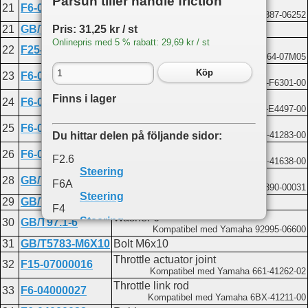
Parsun tiller handle friction
Throttle actuator bush
21
F6-04000025
Kompatibel med Yamaha 90387-06252
21
GB/T889.1-M6
Lock nut M6
Pris: 31,25 kr / st
Onlinepris med 5 % rabatt: 29,69 kr / st
Nylon clamp
22
F25-05000016
Kompatibel med Yamaha 90464-07M05
Throttle cable assembly
Köp
23
F6-01020200
Kompatibel med Yamaha 6BX-F6301-00
Throttle actuator plate
Finns i lager
24
F6-04000022
Kompatibel med Yamaha 6BX-E4497-00
Throttle swing rod
25
F6-04000024
Du hittar delen på följande sidor:
Kompatibel med Yamaha 6BX-41283-00
Throttle drive pulley
26
F6-04000023
F2.6
Kompatibel med Yamaha 6BX-41638-00
Steering
Big washer 6
28
GB/T96-6
F6A
Kompatibel med Yamaha 93390-00031
Steering
29
GB/T5783-M6X35
Bolt M6x35
F4
Washer 6
Steering
30
GB/T97.1-6
Kompatibel med Yamaha 92995-06600
F9.8
31
GB/T5783-M6X10
Bolt M6x10
Steering
F15
Throttle actuator joint
32
F15-07000016
Steering
Kompatibel med Yamaha 661-41262-02
F20A
Throttle link rod
33
F6-04000027
Steering
Kompatibel med Yamaha 6BX-41211-00
F20AEFI