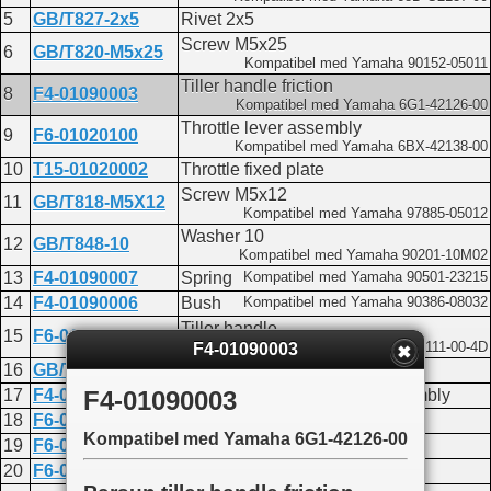
5
GB/T827-2x5
Rivet 2x5
Screw M5x25
6
GB/T820-M5x25
Kompatibel med Yamaha 90152-05011
Tiller handle friction
8
F4-01090003
Kompatibel med Yamaha 6G1-42126-00
Throttle lever assembly
9
F6-01020100
Kompatibel med Yamaha 6BX-42138-00
10
T15-01020002
Throttle fixed plate
Screw M5x12
11
GB/T818-M5X12
Kompatibel med Yamaha 97885-05012
Washer 10
12
GB/T848-10
Kompatibel med Yamaha 90201-10M02
13
F4-01090007
Spring
Kompatibel med Yamaha 90501-23215
14
F4-01090006
Bush
Kompatibel med Yamaha 90386-08032
Tiller handle
15
F6-01020001
Kompatibel med Yamaha 6BX-G2111-00-4D
F4-01090003
16
GB/T899-M6x14
Stud bolt M6x14
17
F4-01090200
Friction adjustment knob assembly
F4-01090003
18
F6-01000002
Damper cover
Kompatibel med Yamaha 6G1-42126-00
19
F6-01000001
Tiller handle washer
20
F6-01000003
Tiller handle cover