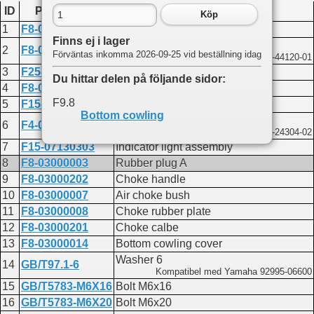
ID
Produktkod
Namn
Köp
1
F8-03000001
Bottom cowling
Finns ej i lager
Rubber plug B
2
F8-03000004
Förväntas inkomma 2026-09-25 vid beställning idag
Kompatibel med Yamaha 6JD-44120-01
3
F25-03000003
Circular plug
Du hittar delen på följande sidor:
4
F8-03000002
Hose 10x5x180
F9.8
5
F15-01000015
Throttle cable jacket
Bottom cowling
Fuel fitting assembly
6
F4-05000200
Kompatibel med Yamaha 6G1-24304-02
7
F15-07130303
Indicator light assembly
8
F8-03000003
Rubber plug A
9
F8-03000202
Choke handle
10
F8-03000007
Air choke bush
11
F8-03000008
Choke rubber plate
12
F8-03000201
Choke calbe
13
F8-03000014
Bottom cowling cover
Washer 6
14
GB/T97.1-6
Kompatibel med Yamaha 92995-06600
15
GB/T5783-M6X16
Bolt M6x16
16
GB/T5783-M6X20
Bolt M6x20