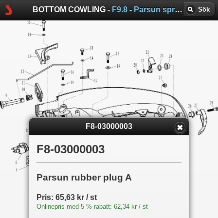
BOTTOM COWLING -
F9.8
-
Parsun sprängskisser
Sök
F8-03000003
F8-03000003
Parsun rubber plug A
Pris: 65,63 kr / st
Onlinepris med 5 % rabatt: 62,34 kr / st