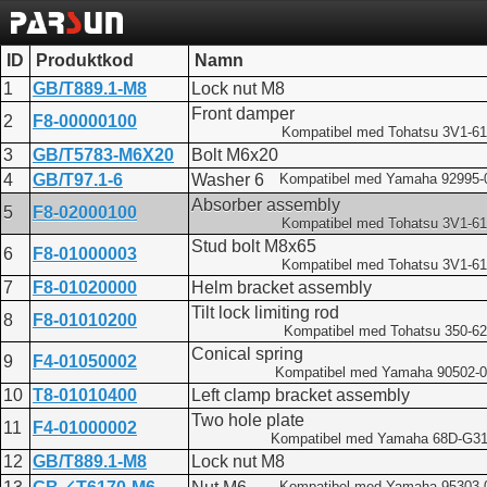
ID
Produktkod
Namn
1
GB/T889.1-M8
Lock nut M8
Front damper
2
F8-00000100
Kompatibel med Tohatsu 3V1-61
3
GB/T5783-M6X20
Bolt M6x20
4
GB/T97.1-6
Washer 6
Kompatibel med Yamaha 92995-
Absorber assembly
5
F8-02000100
Kompatibel med Tohatsu 3V1-61
Stud bolt M8x65
6
F8-01000003
Kompatibel med Tohatsu 3V1-61
7
F8-01020000
Helm bracket assembly
Tilt lock limiting rod
8
F8-01010200
Kompatibel med Tohatsu 350-62
Conical spring
9
F4-01050002
Kompatibel med Yamaha 90502-
10
T8-01010400
Left clamp bracket assembly
Two hole plate
11
F4-01000002
Kompatibel med Yamaha 68D-G31
12
GB/T889.1-M8
Lock nut M8
Kompatibel med Yamaha 95303-