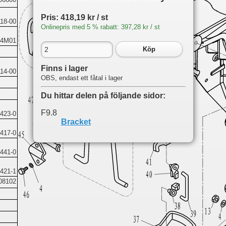
Pris: 418,19 kr / st
18-00
Onlinepris med 5 % rabatt: 397,28 kr / st
04M01
Köp
Finns i lager
14-00
OBS, endast ett fåtal i lager
Du hittar delen på följande sidor:
F9.8
423-0
Bracket
417-0
441-0
421-1
08102