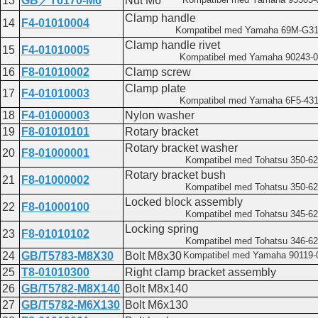
13
GB／T6170-M6
Nut M6
Clamp handle
14
F4-01010004
Kompatibel med Yamaha 69M-G31
Clamp handle rivet
15
F4-01010005
Kompatibel med Yamaha 90243-
16
F8-01010002
Clamp screw
Clamp plate
17
F4-01010003
Kompatibel med Yamaha 6F5-431
18
F4-01000003
Nylon washer
19
F8-01010101
Rotary bracket
Rotary bracket washer
20
F8-01000001
Kompatibel med Tohatsu 350-62
Rotary bracket bush
21
F8-01000002
Kompatibel med Tohatsu 350-62
Locked block assembly
22
F8-01000100
Kompatibel med Tohatsu 345-62
Locking spring
23
F8-01010102
Kompatibel med Tohatsu 346-62
24
GB/T5783-M8X30
Bolt M8x30
Kompatibel med Yamaha 90119-
25
T8-01010300
Right clamp bracket assembly
26
GB/T5782-M8X140
Bolt M8x140
27
GB/T5782-M6X130
Bolt M6x130