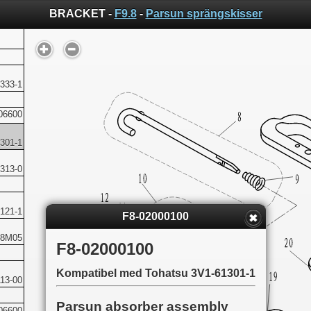
BRACKET -
F9.8
-
Parsun sprängskisser
333-1
06600
301-1
313-0
121-1
F8-02000100
08M05
F8-02000100
Kompatibel med Tohatsu 3V1-61301-1
13-00
Parsun absorber assembly
06600