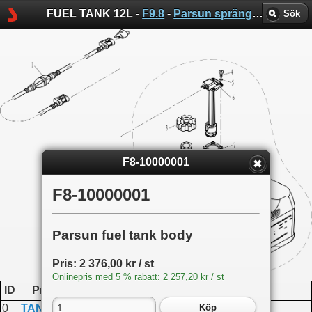
FUEL TANK 12L -
F9.8
-
Parsun sprängskisser
Sök
F8-10000001
F8-10000001
Parsun fuel tank body
Pris: 2 376,00 kr / st
Onlinepris med 5 % rabatt: 2 257,20 kr / st
ID
Produktkod
Namn
0
TANK12L
Complete 12L tank with hose
Köp