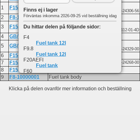
Fuel line assembly
1
F15-09000000
Finns ej i lager
Kompatibel med Yamaha 6Y2-24306-56
Förväntas inkomma 2026-09-25 vid beställning idag
2
F8-10000000
Portable fuel tank assembly 12 L
Fuel tank cap assembly
Du hittar delen på följande sidor:
3
F15-10010000
Kompatibel med Yamaha 63V-43112-01-4D
4
GB/T818-M5X18
Screw M5x18
F4
Fuel tank 12l
Washer 5
5
GB/T97.1-5
F9.8
Kompatibel med Yamaha 6Y1-24329-00
Fuel tank 12l
6
F15-10020000
Oil level gauge assembly
F20AEFI
7
F15-10000003
Gasket
Kompatibel med Yamaha 6Y1-24268-00
Fuel tank
8
F15-10000002
Fuel tank filter
F60
Fuel tank (24l)
9
F8-10000001
Fuel tank body
Klicka på delen ovanför mer information och beställning