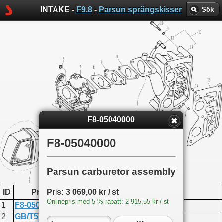
INTAKE -
F9.8
-
Parsun sprängskisser
Sök
F8-05040000
F8-05040000
Parsun carburetor assembly
ID
Produktkod
Namn
Pris: 3 069,00 kr / st
Onlinepris med 5 % rabatt: 2 915,55 kr / st
1
F8-05060000
Intake silencer assembly
2
GB/T5782-M6X100
Bolt M6x100