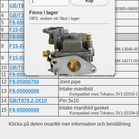
Köp
Washer 6
3
GB/T97.1-6
Kompatibel med Yamaha 92995-06600
Finns i lager
4
GB/T3452.1-35.5X1.8
O-ring 35.5x1.8
OBS, endast ett fåtal i lager
5
F8-050000023
Hose 10x5x245
6
F15-07000016W
Throttle control joint
7
F8-05040000
Carburetor assembly
Carburetor gasket
8
F15-07000017
Kompatibel med Yamaha 66M-13646-00
Carburetor spacer
9
F15-07000018
Kompatibel med Yamaha 66M-14271-00
10
GB/T5782-M6X45
Bolt M6x45
11
F8-05080000
Intake manifold assembly
12
F8-05000700
Joint pipe
Du hittar delen på följande sidor:
Intake manifold
13
F8-05000008
Kompatibel med Tohatsu 3V1-02010-1
F9.8
Carburetor
14
GB/T879.2-3X10
Pin 3x10
Intake
Intake manifold gasket
15
F8-05000009
Kompatibel med Tohatsu 3V1-02104-0
Klicka på delen ovanför mer information och beställning