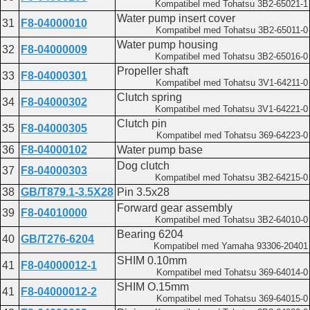
Kompatibel med Tohatsu 3B2-65021-1
Water pump insert cover
31
F8-04000010
Kompatibel med Tohatsu 3B2-65011-0
Water pump housing
32
F8-04000009
Kompatibel med Tohatsu 3B2-65016-0
Propeller shaft
33
F8-04000301
Kompatibel med Tohatsu 3V1-64211-0
Clutch spring
34
F8-04000302
Kompatibel med Tohatsu 3V1-64221-0
Clutch pin
35
F8-04000305
Kompatibel med Tohatsu 369-64223-0
36
F8-04000102
Water pump base
Dog clutch
37
F8-04000303
Kompatibel med Tohatsu 3B2-64215-0
38
GB/T879.1-3.5X28
Pin 3.5x28
Forward gear assembly
39
F8-04010000
Kompatibel med Tohatsu 3B2-64010-0
Bearing 6204
40
GB/T276-6204
Kompatibel med Yamaha 93306-20401
SHIM 0.10mm
41
F8-04000012-1
Kompatibel med Tohatsu 369-64014-0
SHIM O.15mm
41
F8-04000012-2
Kompatibel med Tohatsu 369-64015-0