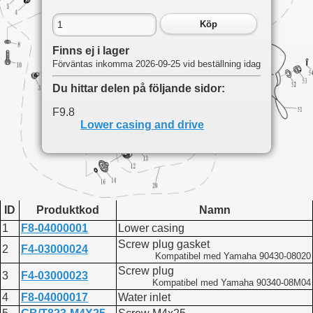
Köp
Finns ej i lager
Förväntas inkomma 2026-09-25 vid beställning idag
Du hittar delen på följande sidor:
F9.8
Lower casing and drive
ID
Produktkod
Namn
1
F8-04000001
Lower casing
Screw plug gasket
2
F4-03000024
Kompatibel med Yamaha 90430-08020
Screw plug
3
F4-03000023
Kompatibel med Yamaha 90340-08M04
4
F8-04000017
Water inlet