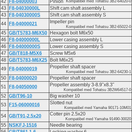
42
F8-04000003
Pinion
Kompatibel med Tohatsu 3B2-64020-0
43
F8-04030000L
Shift cam shaft assembly L
43
F8-04030000S
Shift cam shaft assembly S
Impeller pin
44
F8-04000021
Kompatibel med Tohatsu 3B2-65022-0
45
GB/T5783-M6X50
Hexagon bolt M6x50
46
F8-04000000L
Lower casing assembly L
46
F8-04000000S
Lower casing assembly S
47
GB/T818-M5X6
Screw M5x6
48
GB/T5783-M6X25
Bolt M6x25
Propeller shaft spacer
49
F8-04000019
Kompatibel med Tohatsu 3B2-64230-1
50
F8-04000020
Propeller shaft spacer
Propeller assembly 3-8.9"x8.3"
51
F8-04050000
Kompatibel med Tohatsu 3B2W64517-0
52
GB/T96-10
Big washer 10
Slotted nut
53
F15-06000016
Kompatibel med Yamaha 90171-10M01
Cotter pin 2.5x20
54
GB/T91-2.5x20
Kompatibel med Yamaha 91490-30020
55
NSKFJ-1516
Needle bearing
56
GB/T861.1-6
Locking washer 6