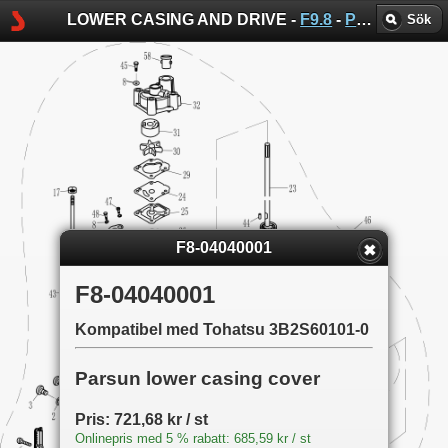
LOWER CASING AND DRIVE -
F9.8
-
Parsun sprängskisser
Sök
F8-04040001
F8-04040001
Kompatibel med Tohatsu 3B2S60101-0
Parsun lower casing cover
Pris: 721,68 kr / st
Onlinepris med 5 % rabatt: 685,59 kr / st