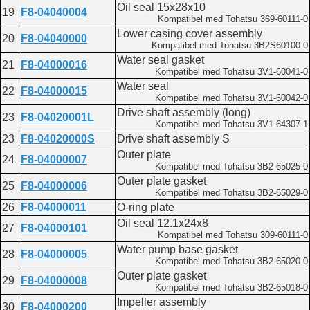
Oil seal 15x28x10
19
F8-04040004
Kompatibel med Tohatsu 369-60111-0
Lower casing cover assembly
20
F8-04040000
Kompatibel med Tohatsu 3B2S60100-0
Water seal gasket
21
F8-04000016
Kompatibel med Tohatsu 3V1-60041-0
Water seal
22
F8-04000015
Kompatibel med Tohatsu 3V1-60042-0
Drive shaft assembly (long)
23
F8-04020001L
Kompatibel med Tohatsu 3V1-64307-1
23
F8-04020000S
Drive shaft assembly S
Outer plate
24
F8-04000007
Kompatibel med Tohatsu 3B2-65025-0
Outer plate gasket
25
F8-04000006
Kompatibel med Tohatsu 3B2-65029-0
26
F8-04000011
O-ring plate
Oil seal 12.1x24x8
27
F8-04000101
Kompatibel med Tohatsu 309-60111-0
Water pump base gasket
28
F8-04000005
Kompatibel med Tohatsu 3B2-65020-0
Outer plate gasket
29
F8-04000008
Kompatibel med Tohatsu 3B2-65018-0
Impeller assembly
30
F8-04000200