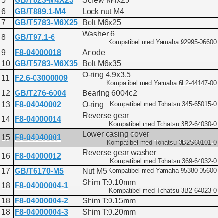
5
GB/T823-M4X25
Screw M4x25
6
GB/T889.1-M4
Lock nut M4
7
GB/T5783-M6X25
Bolt M6x25
Washer 6
8
GB/T97.1-6
Kompatibel med Yamaha 92995-06600
9
F8-04000018
Anode
10
GB/T5783-M6X35
Bolt M6x35
O-ring 4.9x3.5
11
F2.6-03000009
Kompatibel med Yamaha 6L2-44147-00
12
GB/T276-6004
Bearing 6004c2
13
F8-04040002
O-ring
Kompatibel med Tohatsu 345-65015-0
Reverse gear
14
F8-04000014
Kompatibel med Tohatsu 3B2-64030-0
Lower casing cover
15
F8-04040001
Kompatibel med Tohatsu 3B2S60101-0
Reverse gear washer
16
F8-04000012
Kompatibel med Tohatsu 369-64032-0
17
GB/T6170-M5
Nut M5
Kompatibel med Yamaha 95380-05600
Shim T:0.10mm
18
F8-04000004-1
Kompatibel med Tohatsu 3B2-64023-0
18
F8-04000004-2
Shim T:0.15mm
18
F8-04000004-3
Shim T:0.20mm