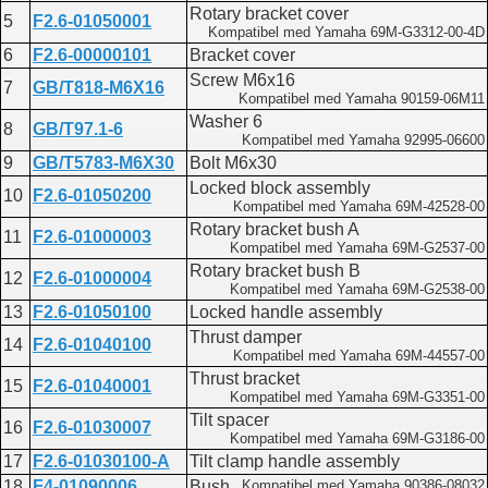
Rotary bracket cover
5
F2.6-01050001
Kompatibel med Yamaha 69M-G3312-00-4D
6
F2.6-00000101
Bracket cover
Screw M6x16
7
GB/T818-M6X16
Kompatibel med Yamaha 90159-06M11
Washer 6
8
GB/T97.1-6
Kompatibel med Yamaha 92995-06600
9
GB/T5783-M6X30
Bolt M6x30
Locked block assembly
10
F2.6-01050200
Kompatibel med Yamaha 69M-42528-00
Rotary bracket bush A
11
F2.6-01000003
Kompatibel med Yamaha 69M-G2537-00
Rotary bracket bush B
12
F2.6-01000004
Kompatibel med Yamaha 69M-G2538-00
13
F2.6-01050100
Locked handle assembly
Thrust damper
14
F2.6-01040100
Kompatibel med Yamaha 69M-44557-00
Thrust bracket
15
F2.6-01040001
Kompatibel med Yamaha 69M-G3351-00
Tilt spacer
16
F2.6-01030007
Kompatibel med Yamaha 69M-G3186-00
17
F2.6-01030100-A
Tilt clamp handle assembly
18
F4-01090006
Bush
Kompatibel med Yamaha 90386-08032