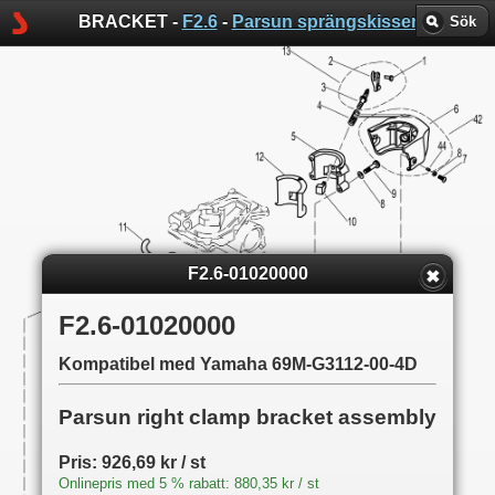
BRACKET -
F2.6
-
Parsun sprängskisser
Sök
F2.6-01020000
F2.6-01020000
Kompatibel med Yamaha 69M-G3112-00-4D
Parsun right clamp bracket assembly
Pris: 926,69 kr / st
Onlinepris med 5 % rabatt: 880,35 kr / st