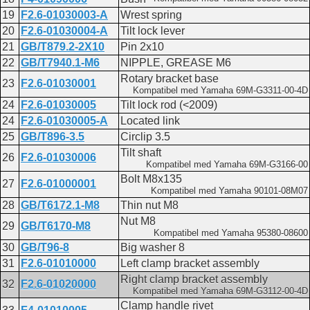
19
F2.6-01030003-A
Wrest spring
20
F2.6-01030004-A
Tilt lock lever
21
GB/T879.2-2X10
Pin 2x10
22
GB/T7940.1-M6
NIPPLE, GREASE M6
Rotary bracket base
23
F2.6-01030001
Kompatibel med Yamaha 69M-G3311-00-4D
24
F2.6-01030005
Tilt lock rod (<2009)
24
F2.6-01030005-A
Located link
25
GB/T896-3.5
Circlip 3.5
Tilt shaft
26
F2.6-01030006
Kompatibel med Yamaha 69M-G3166-00
Bolt M8x135
27
F2.6-01000001
Kompatibel med Yamaha 90101-08M07
28
GB/T6172.1-M8
Thin nut M8
Nut M8
29
GB/T6170-M8
Kompatibel med Yamaha 95380-08600
30
GB/T96-8
Big washer 8
31
F2.6-01010000
Left clamp bracket assembly
Right clamp bracket assembly
32
F2.6-01020000
Kompatibel med Yamaha 69M-G3112-00-4D
Clamp handle rivet