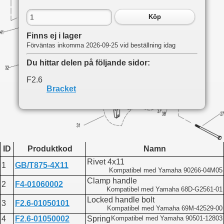
Köp
Finns ej i lager
Förväntas inkomma 2026-09-25 vid beställning idag
Du hittar delen på följande sidor:
F2.6
Bracket
ID
Produktkod
Namn
Rivet 4x11
1
GB/T875-4X11
Kompatibel med Yamaha 90266-04M05
Clamp handle
2
F4-01060002
Kompatibel med Yamaha 68D-G2561-01
Locked handle bolt
3
F2.6-01050101
Kompatibel med Yamaha 69M-42529-00
4
F2.6-01050002
Spring
Kompatibel med Yamaha 90501-12803