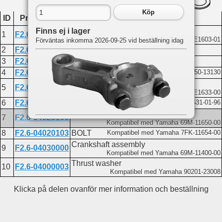
Köp
ID
Produktkod
Namn
Piston ring assembly
Finns ej i lager
1
F2.6-04020002
Kompatibel med Yamaha 69M-E1603-01
Förväntas inkomma 2026-09-25 vid beställning idag
2
F2.6-04020003
PISTON RING 2
3
F2.6-04020004
COMBINED OIL RING
4
F2.6-04020006
Circlip
Kompatibel med Yamaha 93450-13130
Piston pin
5
F2.6-04020005
Kompatibel med Yamaha 69M-E1633-00
6
F2.6-04020001
Piston
Kompatibel med Yamaha 69M-E1631-01-96
Connecting rod assembly
7
F2.6-04020100
Kompatibel med Yamaha 69M-11650-00
Du hittar delen på följande sidor:
8
F2.6-04020103
BOLT
Kompatibel med Yamaha 7FK-11654-00
F2.6
Crankshaft assembly
9
F2.6-04030000
Crankshaft and piston
Kompatibel med Yamaha 69M-11400-00
Thrust washer
10
F2.6-04000003
Kompatibel med Yamaha 90201-23008
Klicka på delen ovanför mer information och beställning