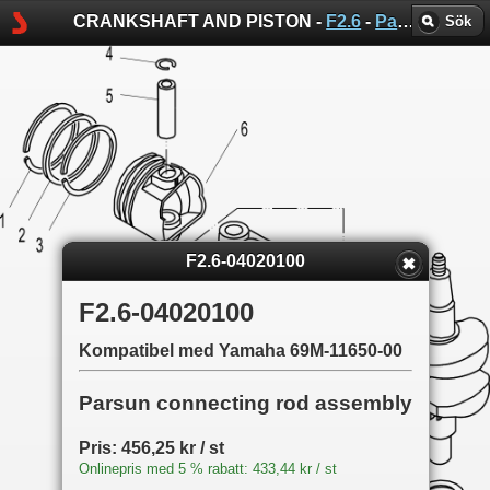
CRANKSHAFT AND PISTON -
F2.6
-
Parsun sprängskisser
Sök
F2.6-04020100
F2.6-04020100
Kompatibel med Yamaha 69M-11650-00
Parsun connecting rod assembly
Pris: 456,25 kr / st
Onlinepris med 5 % rabatt: 433,44 kr / st