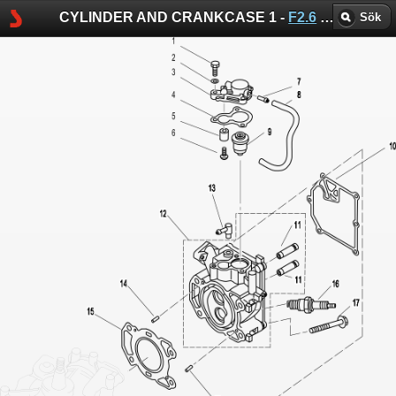
CYLINDER AND CRANKCASE 1 -
F2.6
-
Parsun sp
Sök