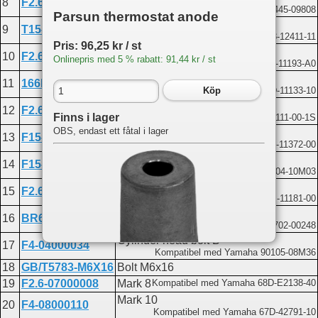
8
F2.6-04000007
Kompatibel med Yamaha 90445-09808
Parsun thermostat anode
Thermostat
9
T15-04000010
Kompatibel med Yamaha 688-12411-11
Pris: 96,25 kr / st
Cylinder cover gasket
10
F2.6-04000005
Onlinepris med 5 % rabatt: 91,44 kr / st
Kompatibel med Yamaha 69M-11193-A0
VALVE GUIDE BUSH
11
166F-010104
Kompatibel med Yamaha 67D-11133-10
Köp
Cylinder head assembly
12
F2.6-04040100
Finns i lager
Kompatibel med Yamaha 69M-E1111-00-1S
OBS, endast ett fåtal i lager
Joint pipe
13
F15-04000005
Kompatibel med Yamaha 676-11372-00
Pin 4x12
14
F15-00000013
Kompatibel med Yamaha 93604-10M03
Cylinder head gasket
15
F2.6-04000001
Kompatibel med Yamaha 69M-11181-00
SPARK PLUG
16
BR6HS
Kompatibel med Yamaha 94702-00248
Cylinder head bolt B
17
F4-04000034
Kompatibel med Yamaha 90105-08M36
18
GB/T5783-M6X16
Bolt M6x16
Du hittar delen på följande sidor:
19
F2.6-07000008
Mark 8
Kompatibel med Yamaha 68D-E2138-40
Mark 10
20
F4-08000110
F2.6
Kompatibel med Yamaha 67D-42791-10