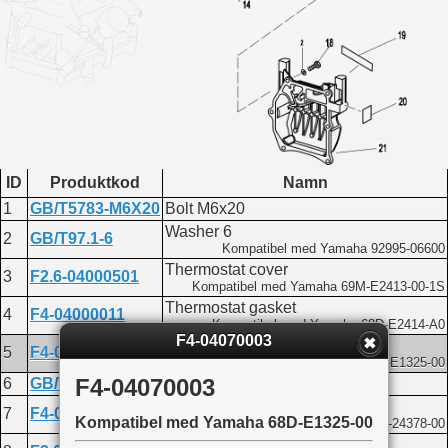
ID
Produktkod
Namn
1
GB/T5783-M6X20
Bolt M6x20
Washer 6
2
GB/T97.1-6
Kompatibel med Yamaha 92995-06600
Thermostat cover
3
F2.6-04000501
Kompatibel med Yamaha 69M-E2413-00-1S
Thermostat gasket
4
F4-04000011
Kompatibel med Yamaha 68D-E2414-A0
F4-04070003
Thermostat anode
5
F4-04070003
Kompatibel med Yamaha 68D-E1325-00
F4-04070003
6
GB/T818-M5X25
Screw M5x25
PIPE, JOINT
7
F4-04010002
Kompatibel med Yamaha 68D-E1325-00
Kompatibel med Yamaha 650-24378-00
Hose 5x10x245