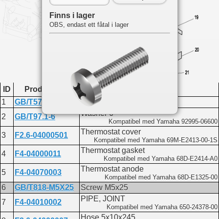
Finns i lager
OBS, endast ett fåtal i lager
ID
Produktkod
Namn
1
GB/T5783-M6X20
Bolt M6x20
Washer 6
2
GB/T97.1-6
Kompatibel med Yamaha 92995-06600
Du hittar delen på följande sidor:
Thermostat cover
3
F2.6-04000501
Kompatibel med Yamaha 69M-E2413-00-1S
F2.6
Thermostat gasket
4
F4-04000011
Cylinder and crankcase 1
Kompatibel med Yamaha 68D-E2414-A0
F6A
Thermostat anode
Cylinder head
5
F4-04070003
Kompatibel med Yamaha 68D-E1325-00
Cylinder head assembly
6
GB/T818-M5X25
Screw M5x25
F4
Cylinder and crankcase 2
PIPE, JOINT
7
F4-04010002
F20A
Kompatibel med Yamaha 650-24378-00
Crankcase
Hose 5x10x245