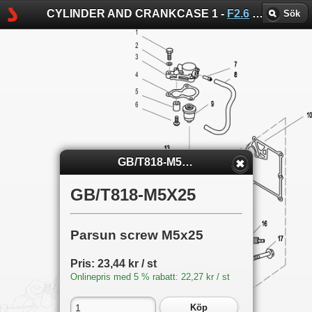
CYLINDER AND CRANKCASE 1 -
F2.6
-
Parsun sp
Sök
GB/T818-M5X25
GB/T818-M5X25
Parsun screw M5x25
Pris: 23,44 kr / st
Onlinepris med 5 % rabatt: 22,27 kr / st
Köp