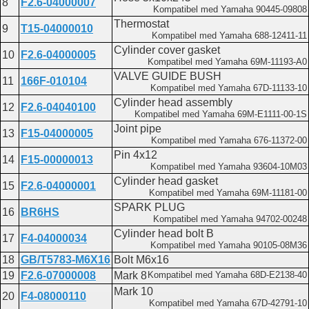
8
F2.6-04000007
Cylinder head
Kompatibel med Yamaha 90445-09808
Engine assembly
Thermostat
9
T15-04000010
F20AEFI
Kompatibel med Yamaha 688-12411-11
Crank case
Cylinder cover gasket
10
F2.6-04000005
Cylinder head
Kompatibel med Yamaha 69M-11193-A0
Engine assy
VALVE GUIDE BUSH
11
166F-010104
Kompatibel med Yamaha 67D-11133-10
Cylinder head assembly
12
F2.6-04040100
Kompatibel med Yamaha 69M-E1111-00-1S
Joint pipe
13
F15-04000005
Kompatibel med Yamaha 676-11372-00
Pin 4x12
14
F15-00000013
Kompatibel med Yamaha 93604-10M03
Cylinder head gasket
15
F2.6-04000001
Kompatibel med Yamaha 69M-11181-00
SPARK PLUG
16
BR6HS
Kompatibel med Yamaha 94702-00248
Cylinder head bolt B
17
F4-04000034
Kompatibel med Yamaha 90105-08M36
18
GB/T5783-M6X16
Bolt M6x16
19
F2.6-07000008
Mark 8
Kompatibel med Yamaha 68D-E2138-40
Mark 10
20
F4-08000110
Kompatibel med Yamaha 67D-42791-10