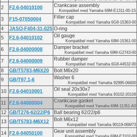
Crankcase assembly
2
F2.6-04010100
Kompatibel med Yamaha 69M-E1311-00-1S
Filler cap
3
F15-07050004
Kompatibel med Yamaha 6G8-15363-00
4
JASO-F404-31-025
O-ring
Oil gauge
5
F2.6-04010102
Kompatibel med Yamaha 69M-15361-00
Damper bracket
6
F2.6-04000008
Kompatibel med Yamaha 69M-G2743-00
Rubber damper
7
F2.6-04000009
Kompatibel med Yamaha 6G8-44532-00
8
GB/T5783-M6X20
Bolt M6x20
Washer 6
9
GB/T97.1-6
Kompatibel med Yamaha 92995-06600
Oil seal 20x30x7
10
F2.6-04010001
Kompatibel med Yamaha 93102-20108
Crankcase gasket
11
F2.6-04000004
Kompatibel med Yamaha 69M-11351-A0
12
GB/T276-62/22/P6
Ball bearing 62/22/p6
Bolt M6x12
13
GB/T5783-M6X12
Kompatibel med Yamaha 90119-06M73
Gear unit assembly
14
F2.6-04050100
Kompatibel med Yamaha 69M-E3102-00