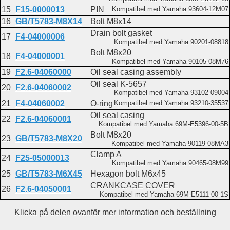
15
F15-0000013
PIN
Kompatibel med Yamaha 93604-12M07
16
GB/T5783-M8X14
Bolt M8x14
Drain bolt gasket
17
F4-04000006
Kompatibel med Yamaha 90201-08818
Bolt M8x20
18
F4-04000001
Kompatibel med Yamaha 90105-08M76
19
F2.6-04060000
Oil seal casing assembly
Oil seal K-5657
20
F2.6-04060002
Kompatibel med Yamaha 93102-09004
21
F4-04060002
O-ring
Kompatibel med Yamaha 93210-35537
Oil seal casing
22
F2.6-04060001
Kompatibel med Yamaha 69M-E5396-00-5B
Bolt M8x20
23
GB/T5783-M8X20
Kompatibel med Yamaha 90119-08MA3
Clamp A
24
F25-05000013
Kompatibel med Yamaha 90465-08M99
25
GB/T5783-M6X45
Hexagon bolt M6x45
CRANKCASE COVER
26
F2.6-04050001
Kompatibel med Yamaha 69M-E5111-00-1S
Klicka på delen ovanför mer information och beställning