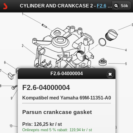
CYLINDER AND CRANKCASE 2 -
F2.6
-
Parsun sp
Sök
F2.6-04000004
F2.6-04000004
Kompatibel med Yamaha 69M-11351-A0
Parsun crankcase gasket
Pris: 126,25 kr / st
Onlinepris med 5 % rabatt: 119,94 kr / st