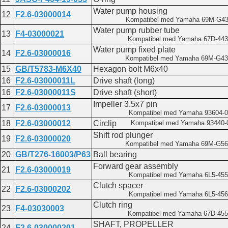
Water pump housing
12
F2.6-03000014
Kompatibel med Yamaha 69M-G43
Water pump rubber tube
13
F4-03000021
Kompatibel med Yamaha 67D-443
Water pump fixed plate
14
F2.6-03000016
Kompatibel med Yamaha 69M-G43
15
GB/T5783-M6X40
Hexagon bolt M6x40
16
F2.6-03000011L
Drive shaft (long)
16
F2.6-03000011S
Drive shaft (short)
Impeller 3.5x7 pin
17
F2.6-03000013
Kompatibel med Yamaha 93604-
18
F2.6-03000012
Circlip
Kompatibel med Yamaha 93440-
Shift rod plunger
19
F2.6-03000020
Kompatibel med Yamaha 69M-G56
20
GB/T276-16003/P63
Ball bearing
Forward gear assembly
21
F2.6-03000019
Kompatibel med Yamaha 6L5-455
Clutch spacer
22
F2.6-03000202
Kompatibel med Yamaha 6L5-456
Clutch ring
23
F4-03030003
Kompatibel med Yamaha 67D-455
SHAFT, PROPELLER
24
F2.6-030000201