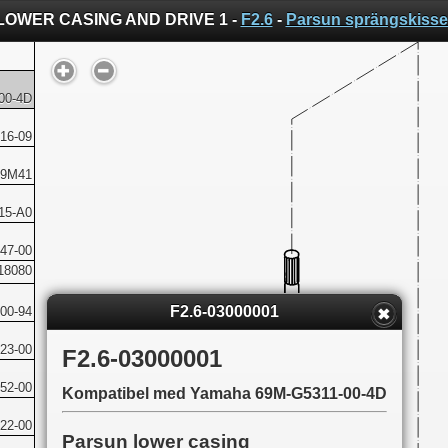
LOWER CASING AND DRIVE 1 -
F2.6
-
Parsun sprängskisse
00-4D
16-09
09M41
15-A0
47-00
18080
F2.6-03000001
00-94
23-00
F2.6-03000001
52-00
Kompatibel med Yamaha 69M-G5311-00-4D
22-00
Parsun lower casing