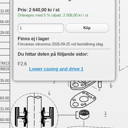
Pris: 2 640,00 kr / st
11-00
Onlinepris med 5 % rabatt: 2 508,00 kr / st
66-00
Köp
28-00
Finns ej i lager
Förväntas inkomma 2026-09-25 vid beställning idag
Du hittar delen på följande sidor:
07M13
F2.6
Lower casing and drive 1
08819
35-00
60-00
31-00
60-00