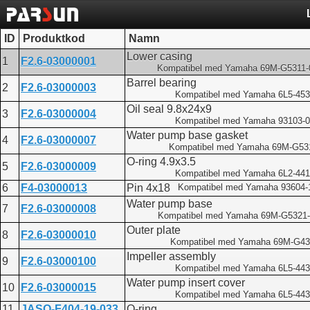
ID
Produktkod
Namn
Lower casing
1
F2.6-03000001
Kompatibel med Yamaha 69M-G5311-
Barrel bearing
2
F2.6-03000003
Kompatibel med Yamaha 6L5-453
Oil seal 9.8x24x9
3
F2.6-03000004
Kompatibel med Yamaha 93103-
Water pump base gasket
4
F2.6-03000007
Kompatibel med Yamaha 69M-G53
O-ring 4.9x3.5
5
F2.6-03000009
Kompatibel med Yamaha 6L2-441
6
F4-03000013
Pin 4x18
Kompatibel med Yamaha 93604-
Water pump base
7
F2.6-03000008
Kompatibel med Yamaha 69M-G5321-
Outer plate
8
F2.6-03000010
Kompatibel med Yamaha 69M-G43
Impeller assembly
9
F2.6-03000100
Kompatibel med Yamaha 6L5-443
Water pump insert cover
10
F2.6-03000015
Kompatibel med Yamaha 6L5-443
11
JASO-F404-19-033
O-ring