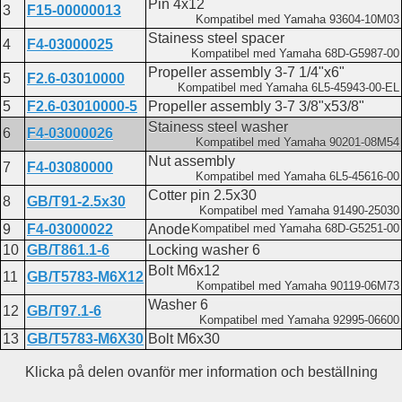
Pin 4x12
3
F15-00000013
Kompatibel med Yamaha 93604-10M03
Stainess steel spacer
4
F4-03000025
Kompatibel med Yamaha 68D-G5987-00
Propeller assembly 3-7 1/4"x6"
5
F2.6-03010000
Kompatibel med Yamaha 6L5-45943-00-EL
5
F2.6-03010000-5
Propeller assembly 3-7 3/8"x53/8"
Stainess steel washer
6
F4-03000026
Kompatibel med Yamaha 90201-08M54
Nut assembly
7
F4-03080000
Kompatibel med Yamaha 6L5-45616-00
Cotter pin 2.5x30
8
GB/T91-2.5x30
Kompatibel med Yamaha 91490-25030
9
F4-03000022
Anode
Kompatibel med Yamaha 68D-G5251-00
10
GB/T861.1-6
Locking washer 6
Bolt M6x12
11
GB/T5783-M6X12
Kompatibel med Yamaha 90119-06M73
Washer 6
12
GB/T97.1-6
Kompatibel med Yamaha 92995-06600
13
GB/T5783-M6X30
Bolt M6x30
Klicka på delen ovanför mer information och beställning