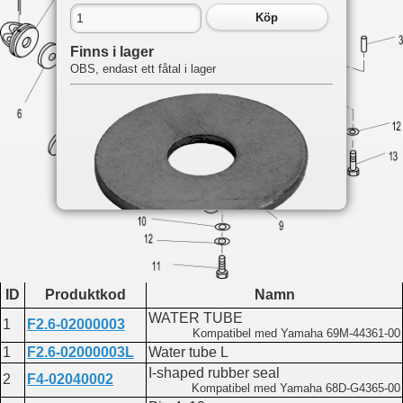
Köp
Finns i lager
OBS, endast ett fåtal i lager
Du hittar delen på följande sidor:
F2.6
ID
Produktkod
Namn
Lower casing and drive 2
F4
WATER TUBE
1
F2.6-02000003
Lower casing and drive
Kompatibel med Yamaha 69M-44361-00
1
F2.6-02000003L
Water tube L
I-shaped rubber seal
2
F4-02040002
Kompatibel med Yamaha 68D-G4365-00