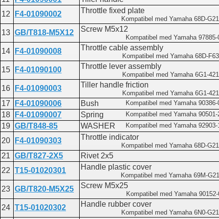
Throttle fixed plate
12
F4-01090002
Kompatibel med Yamaha 68D-G21
Screw M5x12
13
GB/T818-M5X12
Kompatibel med Yamaha 97885-
Throttle cable assembly
14
F4-01090008
Kompatibel med Yamaha 68D-F63
Throttle lever assembly
15
F4-01090100
Kompatibel med Yamaha 6G1-421
Tiller handle friction
16
F4-01090003
Kompatibel med Yamaha 6G1-421
17
F4-01090006
Bush
Kompatibel med Yamaha 90386-
18
F4-01090007
Spring
Kompatibel med Yamaha 90501-
19
GB/T848-85
WASHER
Kompatibel med Yamaha 92903-
Throttle indicator
20
F4-01090303
Kompatibel med Yamaha 68D-G21
21
GB/T827-2X5
Rivet 2x5
Handle plastic cover
22
T15-01020301
Kompatibel med Yamaha 69M-G21
Screw M5x25
23
GB/T820-M5X25
Kompatibel med Yamaha 90152-
Handle rubber cover
24
T15-01020302
Kompatibel med Yamaha 6N0-G21