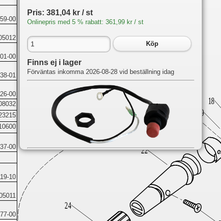
Pris: 381,04 kr / st
59-00
Onlinepris med 5 % rabatt: 361,99 kr / st
05012
Köp
01-00
Finns ej i lager
Förväntas inkomma 2026-08-28 vid beställning idag
38-01
26-00
08032
23215
10600
37-00
Du hittar delen på följande sidor:
F2.6
19-10
Steering
05011
77-00