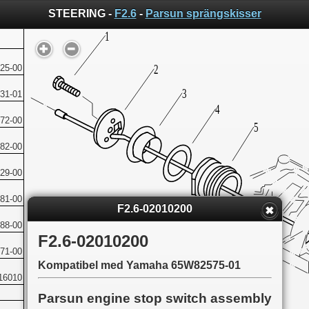
STEERING -
F2.6
-
Parsun sprängskisser
25-00
31-01
72-00
82-00
29-00
81-00
F2.6-02010200
88-00
F2.6-02010200
71-00
Kompatibel med Yamaha 65W82575-01
16010
Parsun engine stop switch assembly