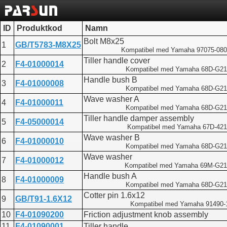
ID
Produktkod
Namn
Bolt M8x25
1
GB/T5783-M8X25
Kompatibel med Yamaha 97075-080
Tiller handle cover
2
F4-01000014
Kompatibel med Yamaha 68D-G21
Handle bush B
3
F4-01000008
Kompatibel med Yamaha 68D-G21
Wave washer A
4
F4-01000011
Kompatibel med Yamaha 68D-G21
Tiller handle damper assembly
5
F4-05000014
Kompatibel med Yamaha 67D-421
Wave washer B
6
F4-01000010
Kompatibel med Yamaha 68D-G21
Wave washer
7
F4-01000012
Kompatibel med Yamaha 69M-G21
Handle bush A
8
F4-01000009
Kompatibel med Yamaha 68D-G21
Cotter pin 1.6x12
9
GB/T91-1.6X12
Kompatibel med Yamaha 91490-
10
F4-01090200
Friction adjustment knob assembly
11
F4-01090001
Tiller handle