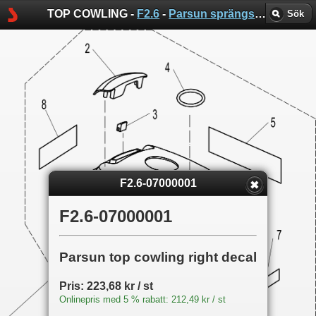
TOP COWLING -
F2.6
-
Parsun sprängskisser
Sök
F2.6-07000001
F2.6-07000001
Parsun top cowling right decal
Pris: 223,68 kr / st
Onlinepris med 5 % rabatt: 212,49 kr / st