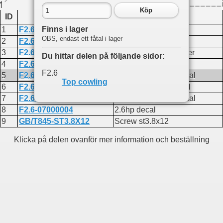
Köp
ID
Produktkod
Namn
Finns i lager
1
F2.6-06000001
TOP COWLING
OBS, endast ett fåtal i lager
2
F2.6-06000002
Intake silencer
3
F2.6-06000003
Intake silencer damper
Du hittar delen på följande sidor:
4
F2.6-07000005
Engine oil fill decal
F2.6
5
F2.6-07000001
Top cowling right decal
Top cowling
6
F2.6-07000002
Top cowling left decal
7
F2.6-07000003
Top cowling front decal
8
F2.6-07000004
2.6hp decal
9
GB/T845-ST3.8X12
Screw st3.8x12
Klicka på delen ovanför mer information och beställning