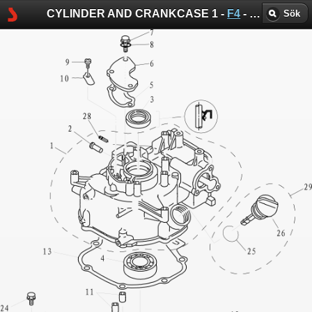
CYLINDER AND CRANKCASE 1 -
F4
-
Parsun spr
Sök