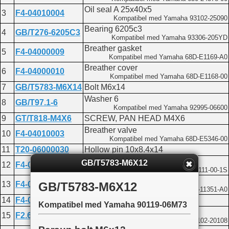
Oil seal A 25x40x5
3
F4-04010004
Kompatibel med Yamaha 93102-25090
Bearing 6205c3
4
GB/T276-6205C3
Kompatibel med Yamaha 93306-205YD
Breather gasket
5
F4-04000009
Kompatibel med Yamaha 68D-E1169-A0
Breather cover
6
F4-04000010
Kompatibel med Yamaha 68D-E1168-00
7
GB/T5783-M6X14
Bolt M6x14
Washer 6
8
GB/T97.1-6
Kompatibel med Yamaha 92995-06600
9
GT/T818-M4X6
SCREW, PAN HEAD M4X6
Breather valve
10
F4-04010003
Kompatibel med Yamaha 68D-E5346-00
11
T20-06000030
Hollow pin 10x8.4x14
Crankcase cover assembly
GB/T5783-M6X12
12
F4-04050200
Kompatibel med Yamaha 68D-E5111-00-1S
Crankcase gasket
GB/T5783-M6X12
13
F4-04000002
Kompatibel med Yamaha 68D-11351-A0
14
F4-04000039
Bolt M8x50
Kompatibel med Yamaha 90119-06M73
Oil seal 20x30x7
15
F2.6-04010001
Kompatibel med Yamaha 93102-20108