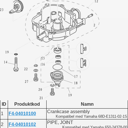
ID
Produktkod
Namn
Crankcase assembly
1
F4-04010100
Kompatibel med Yamaha 68D-E1311-02-1S
PIPE, JOINT
2
F4-04010102
Kompatibel med Yamaha 650-24378-00