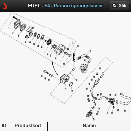
FUEL -
F4
-
Parsun sprängskisser
Sök
ID
Produktkod
Namn