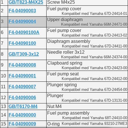
1
GB/T823-M4X25
Screw M4x25
Fuel pump cover
2
F4-04090003
Kompatibel med Yamaha 67D-24414-01
Upper diaphragm
3
F4-04090004
Kompatibel med Yamaha 66M-24471-00
Fuel pump cover
6
F4-04090100A
Kompatibel med Yamaha 67D-24413-02
Diaphragm assembly
7
F4-04090100
Kompatibel med Yamaha 67D-24411-00
Needle roller 3x12
8
GB/T309-3x12
Kompatibel med Yamaha 66M-24374-00
Clapboard spring
9
F4-04090008
Kompatibel med Yamaha 67D-24423-00
Fuel pump seat
10
F4-04090001
Kompatibel med Yamaha 67D-24412-00
Plunger spring
11
F4-04090007
Kompatibel med Yamaha 67D-24454-00
Plunger
12
F4-04090006
Kompatibel med Yamaha 67D-13131-00
13
GB/T6170-M4
Nut M4
Fuel pump assembly
14
F4-04090000
Kompatibel med Yamaha 68T-24410-00
15
F4-04090009
O-ring
Kompatibel med Yamaha 93210-27ME3