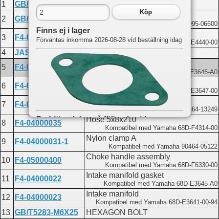
1
GB/T5782-M6X90
Bolt M6x90
Köp
Washer 6
2
GB/T97.1-6
Kompatibel med Yamaha 92995-06600
Finns ej i lager
Intake silencer assembly
3
F4-04110000
Förväntas inkomma 2026-08-28 vid beställning idag
Kompatibel med Yamaha 68D-E4440-00
4
JASO-F404-24-031
O-ring 24x031
Carburetor gasket
5
F4-04000024
Kompatibel med Yamaha 68D-E3646-A0
Carburetor spacer
6
F4-04000025
Kompatibel med Yamaha 68D-E3647-00
Intake assembly jam
7
F4-04110003
Kompatibel med Yamaha 90464-13249
Du hittar delen på följande sidor:
Hose 5x8x210
8
F4-04000035
Kompatibel med Yamaha 68D-F4314-00
F4
Nylon clamp A
9
F4-04000031-1
Intake
Kompatibel med Yamaha 90464-05122
Choke handle assembly
10
F4-05000400
Kompatibel med Yamaha 68D-F6330-00
Intake manifold gasket
11
F4-04000022
Kompatibel med Yamaha 68D-E3645-A0
Intake manifold
12
F4-04000023
Kompatibel med Yamaha 68D-E3641-00-94
13
GB/T5283-M6X25
HEXAGON BOLT