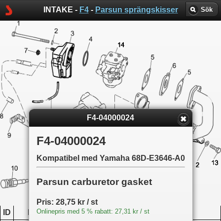
INTAKE -
F4
-
Parsun sprängskisser
Sök
F4-04000024
F4-04000024
Kompatibel med Yamaha 68D-E3646-A0
Parsun carburetor gasket
Pris: 28,75 kr / st
Onlinepris med 5 % rabatt: 27,31 kr / st
ID
Produktkod
Namn