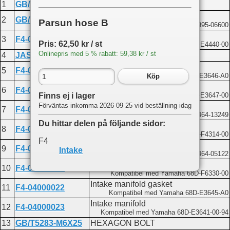
1
GB/T5782-M6X90
Bolt M6x90
Washer 6
2
GB/T97.1-6
Parsun hose B
Kompatibel med Yamaha 92995-06600
Intake silencer assembly
3
F4-04110000
Pris: 62,50 kr / st
Kompatibel med Yamaha 68D-E4440-00
Onlinepris med 5 % rabatt: 59,38 kr / st
4
JASO-F404-24-031
O-ring 24x031
Carburetor gasket
5
F4-04000024
Kompatibel med Yamaha 68D-E3646-A0
Köp
Carburetor spacer
6
F4-04000025
Kompatibel med Yamaha 68D-E3647-00
Finns ej i lager
Intake assembly jam
Förväntas inkomma 2026-09-25 vid beställning idag
7
F4-04110003
Kompatibel med Yamaha 90464-13249
Du hittar delen på följande sidor:
Hose 5x8x210
8
F4-04000035
Kompatibel med Yamaha 68D-F4314-00
F4
Nylon clamp A
9
F4-04000031-1
Intake
Kompatibel med Yamaha 90464-05122
Choke handle assembly
10
F4-05000400
Kompatibel med Yamaha 68D-F6330-00
Intake manifold gasket
11
F4-04000022
Kompatibel med Yamaha 68D-E3645-A0
Intake manifold
12
F4-04000023
Kompatibel med Yamaha 68D-E3641-00-94
13
GB/T5283-M6X25
HEXAGON BOLT