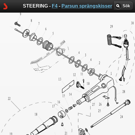
STEERING -
F4
-
Parsun sprängskisser
Sök