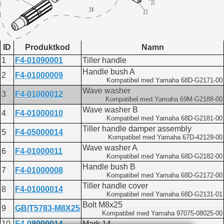
ID
Produktkod
Namn
1
F4-01090001
Tiller handle
Handle bush A
2
F4-01000009
Kompatibel med Yamaha 68D-G2171-00
Wave washer
3
F4-01000012
Kompatibel med Yamaha 69M-G2188-00
Wave washer B
4
F4-01000010
Kompatibel med Yamaha 68D-G2181-00
Tiller handle damper assembly
5
F4-05000014
Kompatibel med Yamaha 67D-42129-00
Wave washer A
6
F4-01000011
Kompatibel med Yamaha 68D-G2182-00
Handle bush B
7
F4-01000008
Kompatibel med Yamaha 68D-G2172-00
Tiller handle cover
8
F4-01000014
Kompatibel med Yamaha 68D-G2131-01
Bolt M8x25
9
GB/T5783-M8X25
Kompatibel med Yamaha 97075-08025-00
10
F4-08000014
Mark 14