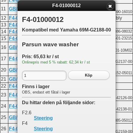
F4-01000012
Cotter pin 1.6x12
11
GB/T91-1.6X12
Kompatibel med Yamaha 91490-16010
12
F4-01090200
Friction adjustment knob assembly
F4-01000012
13
F4-08000012
Mark 12
Kompatibel med Yamaha 69M-G2188-00
14
F4-01090006
Bush
Kompatibel med Yamaha 90386-08032
15
F4-01090007
Spring
Kompatibel med Yamaha 90501-23215
Parsun wave washer
Washer 10
16
GB/T848-10
Kompatibel med Yamaha 90201-10M02
Throttle indicator
Pris: 65,63 kr / st
17
F4-01090303
Kompatibel med Yamaha 68D-G2137-00
Onlinepris med 5 % rabatt: 62,34 kr / st
Screw M5x25
20
GB/T820-M5X25
Kompatibel med Yamaha 90152-05011
Köp
21
GB/T827-2X5
Rivet 2x5
22
F4-01090300
Tiller handle grip assembly
Finns i lager
OBS, endast ett fåtal i lager
Tiller handle friction
23
F4-01090003
Kompatibel med Yamaha 6G1-42126-00
Du hittar delen på följande sidor:
Throttle lever assembly
24
F4-01090100
Kompatibel med Yamaha 6G1-42138-01
F2.6
Screw M5x12
25
GB/T818-M5X12
Steering
Kompatibel med Yamaha 97885-05012
F4
Throttle fixed plate
Steering
26
F4-01090002
Kompatibel med Yamaha 68D-G2159-00