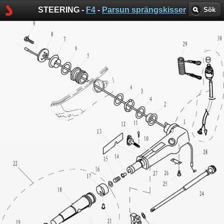
STEERING -
F4
-
Parsun sprängskisser
Sök