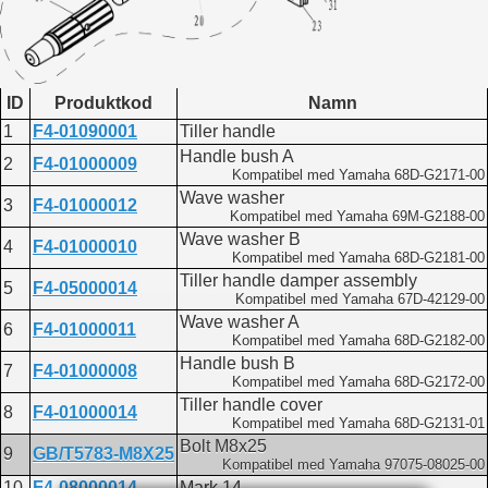
ID
Produktkod
Namn
1
F4-01090001
Tiller handle
Handle bush A
2
F4-01000009
Kompatibel med Yamaha 68D-G2171-00
Wave washer
3
F4-01000012
Kompatibel med Yamaha 69M-G2188-00
Wave washer B
4
F4-01000010
Kompatibel med Yamaha 68D-G2181-00
Tiller handle damper assembly
5
F4-05000014
Kompatibel med Yamaha 67D-42129-00
Wave washer A
6
F4-01000011
Kompatibel med Yamaha 68D-G2182-00
Handle bush B
7
F4-01000008
Kompatibel med Yamaha 68D-G2172-00
Tiller handle cover
8
F4-01000014
Kompatibel med Yamaha 68D-G2131-01
Bolt M8x25
9
GB/T5783-M8X25
Kompatibel med Yamaha 97075-08025-00
10
F4-08000014
Mark 14