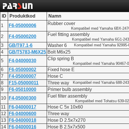
ID
Produktkod
Namn
Rubber cover
1
F6-05000006
Kompatibel med Yamaha 6BX-247
Fuel fitting assembly
2
F4-05000200
Kompatibel med Yamaha 6G1-243
3
GB/T97.1-6
Washer 6
Kompatibel med Yamaha 92995-
4
GB/T5783-M6X25
Bolt M6x25
Clip spring B
5
F4-04000030
Kompatibel med Yamaha 90467-
6
F6-05000002
Fixed hose E
7
F4-05000007
Hose C
8
F15-05000011
Three way
Kompatibel med Yamaha 688-243
9
F6-05010000
Primer bulb assembly
Fuel filter assembly
10
F4-05000300
Kompatibel med Tohatsu 639-02
11
F6-04000017
Hose C 5x 10x60
12
F6-04000600
Three way
13
F6-04000018
Hose D 2.5x7x270
14
F6-04000016
Hose B 2.5x7x500