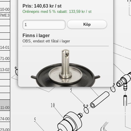
Pris: 140,63 kr / st
10-00
Onlinepris med 5 % rabatt: 133,59 kr / st
27ME3
Köp
Finns i lager
OBS, endast ett fåtal i lager
14-01
71-00
13-02
Du hittar delen på följande sidor:
11-00
F6A
Fuel
74-00
F4
Fuel
23-00