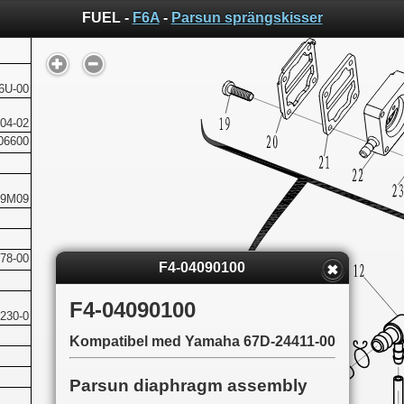
FUEL -
F6A
-
Parsun sprängskisser
6U-00
04-02
06600
09M09
78-00
F4-04090100
F4-04090100
230-0
Kompatibel med Yamaha 67D-24411-00
Parsun diaphragm assembly