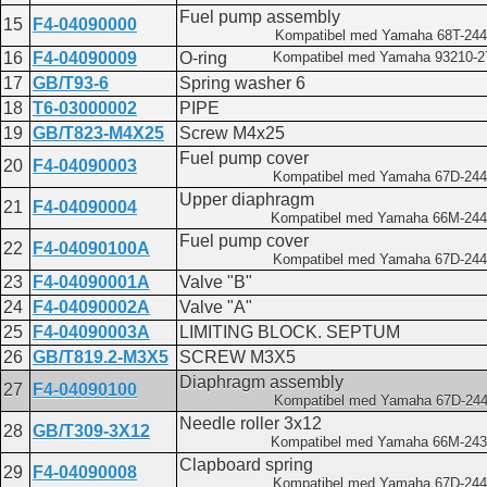
Fuel pump assembly
15
F4-04090000
Kompatibel med Yamaha 68T-244
16
F4-04090009
O-ring
Kompatibel med Yamaha 93210-
17
GB/T93-6
Spring washer 6
18
T6-03000002
PIPE
19
GB/T823-M4X25
Screw M4x25
Fuel pump cover
20
F4-04090003
Kompatibel med Yamaha 67D-244
Upper diaphragm
21
F4-04090004
Kompatibel med Yamaha 66M-244
Fuel pump cover
22
F4-04090100A
Kompatibel med Yamaha 67D-244
23
F4-04090001A
Valve "B"
24
F4-04090002A
Valve "A"
25
F4-04090003A
LIMITING BLOCK. SEPTUM
26
GB/T819.2-M3X5
SCREW M3X5
Diaphragm assembly
27
F4-04090100
Kompatibel med Yamaha 67D-244
Needle roller 3x12
28
GB/T309-3X12
Kompatibel med Yamaha 66M-243
Clapboard spring
29
F4-04090008
Kompatibel med Yamaha 67D-244