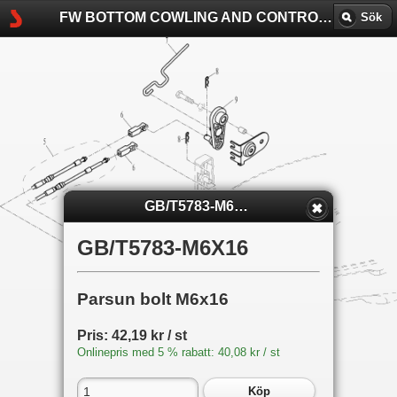
FW BOTTOM COWLING AND CONTROL -
F9.8
-
Pa
Sök
GB/T5783-M6X16
GB/T5783-M6X16
Parsun bolt M6x16
Pris: 42,19 kr / st
Onlinepris med 5 % rabatt: 40,08 kr / st
Köp