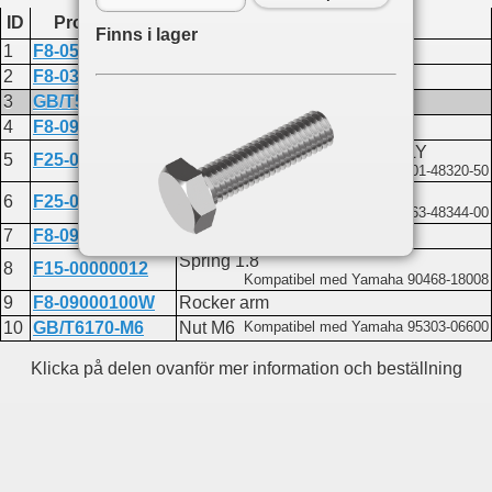
ID
Produktkod
Namn
Finns i lager
1
F8-05090100W
CDI cable
2
F8-03000015FW
Jam
3
GB/T5783-M6x16
Bolt M6x16
4
F8-09000200W
Cable fixed plate assembly
CONTROL CABLE ASSEMBLY
5
F25-07000200W
Kompatibel med Yamaha 701-48320-50
Remote cable joint A
6
F25-07000005W
Kompatibel med Yamaha 663-48344-00
7
F8-09000001W
Throttle link rod B
Spring 1.8
8
F15-00000012
Kompatibel med Yamaha 90468-18008
Du hittar delen på följande sidor:
9
F8-09000100W
Rocker arm
F2.6
10
GB/T6170-M6
Nut M6
Kompatibel med Yamaha 95303-06600
Cylinder and crankcase 1
Lower casing and drive 1
Klicka på delen ovanför mer information och beställning
F6A
Lower casing and drive
F4
Cylinder and crankcase 2
F9.8
Bottom cowling