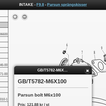
INTAKE -
F9.8
-
Parsun sprängskisser
06600
46-00
GB/T5782-M6X100
71-00
GB/T5782-M6X100
Parsun bolt M6x100
010-1
Pris: 121,88 kr / st