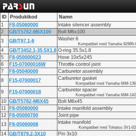
ID
Produktkod
Namn
1
F8-05060000
Intake silencer assembly
2
GB/T5782-M6X100
Bolt M6x100
Washer 6
3
GB/T97.1-6
Kompatibel med Yamaha 92995-
4
GB/T3452.1-35.5X1.8
O-ring 35.5x1.8
5
F8-050000023
Hose 10x5x245
6
F15-07000016W
Throttle control joint
7
F8-05040000
Carburetor assembly
Carburetor gasket
8
F15-07000017
Kompatibel med Yamaha 66M-136
Carburetor spacer
9
F15-07000018
Kompatibel med Yamaha 66M-142
10
GB/T5782-M6X45
Bolt M6x45
11
F8-05080000
Intake manifold assembly
12
F8-05000700
Joint pipe
Intake manifold
13
F8-05000008
Kompatibel med Tohatsu 3V1-02
14
GB/T879.2-3X10
Pin 3x10