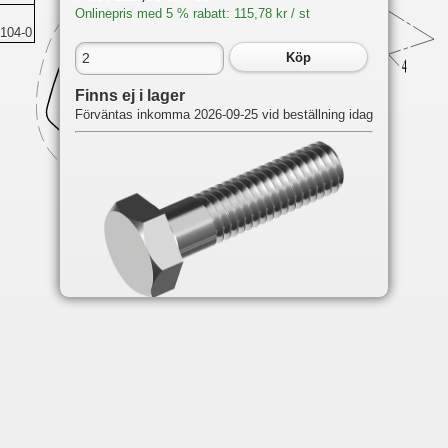
Onlinepris med 5 % rabatt: 115,78 kr / st
104-0
Köp
Finns ej i lager
Förväntas inkomma 2026-09-25 vid beställning idag
Du hittar delen på följande sidor:
F9.8
Intake
F15
Intake
F20A