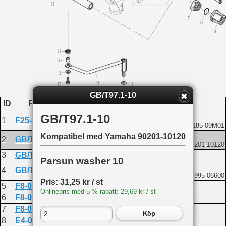
GB/T97.1-10
ID
Produktkod
Namn
GB/T97.1-10
Lock nut 3/8
1
F25-07000006W
Kompatibel med Yamaha 90185-09M01
Washer 10
Kompatibel med Yamaha 90201-10120
2
GB/T97.1-10
Kompatibel med Yamaha 90201-10120
3
GB/T5783-M6x20
Bolt M6x20
Parsun washer 10
Washer 6
4
GB/T97.1-6
Kompatibel med Yamaha 92995-06600
Pris: 31,25 kr / st
5
F8-09000701W
Steering link plate
Onlinepris med 5 % rabatt: 29,69 kr / st
6
F8-01020000FW
Helm bracket assembly
7
F8-01010007
Self-locking nut
Köp
8
E4-07000002W
Double-edged tube assembly