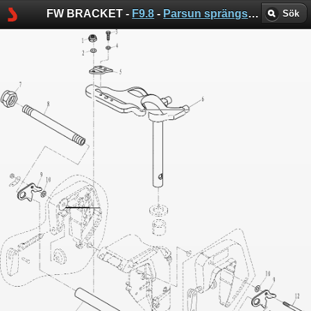
FW BRACKET -
F9.8
-
Parsun sprängskisser
Sök