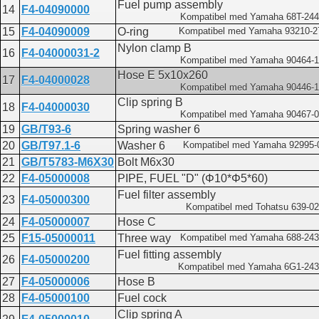
Fuel pump assembly
14
F4-04090000
Kompatibel med Yamaha 68T-244
15
F4-04090009
O-ring
Kompatibel med Yamaha 93210-
Nylon clamp B
16
F4-04000031-2
Kompatibel med Yamaha 90464-
Hose E 5x10x260
17
F4-04000028
Kompatibel med Yamaha 90446-
Clip spring B
18
F4-04000030
Kompatibel med Yamaha 90467-
19
GB/T93-6
Spring washer 6
20
GB/T97.1-6
Washer 6
Kompatibel med Yamaha 92995-
21
GB/T5783-M6X30
Bolt M6x30
22
F4-05000008
PIPE, FUEL "D" (Φ10*Φ5*60)
Fuel filter assembly
23
F4-05000300
Kompatibel med Tohatsu 639-02
24
F4-05000007
Hose C
25
F15-05000011
Three way
Kompatibel med Yamaha 688-243
Fuel fitting assembly
26
F4-05000200
Kompatibel med Yamaha 6G1-243
27
F4-05000006
Hose B
28
F4-05000100
Fuel cock
Clip spring A