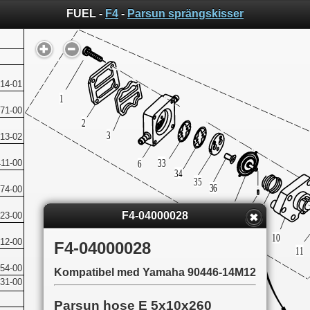
FUEL -
F4
-
Parsun sprängskisser
14-01
71-00
13-02
11-00
74-00
F4-04000028
23-00
12-00
F4-04000028
54-00
Kompatibel med Yamaha 90446-14M12
31-00
Parsun hose E 5x10x260