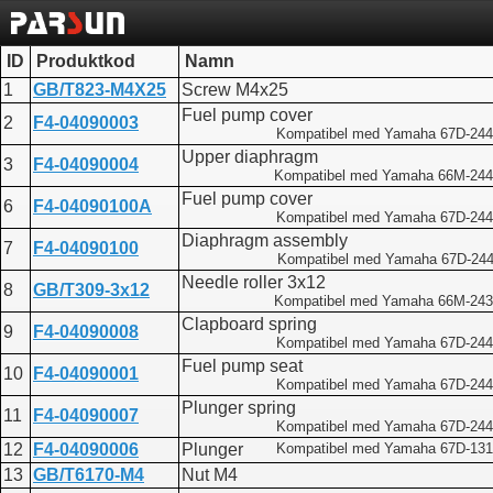
ID
Produktkod
Namn
1
GB/T823-M4X25
Screw M4x25
Fuel pump cover
2
F4-04090003
Kompatibel med Yamaha 67D-244
Upper diaphragm
3
F4-04090004
Kompatibel med Yamaha 66M-244
Fuel pump cover
6
F4-04090100A
Kompatibel med Yamaha 67D-244
Diaphragm assembly
7
F4-04090100
Kompatibel med Yamaha 67D-244
Needle roller 3x12
8
GB/T309-3x12
Kompatibel med Yamaha 66M-243
Clapboard spring
9
F4-04090008
Kompatibel med Yamaha 67D-244
Fuel pump seat
10
F4-04090001
Kompatibel med Yamaha 67D-244
Plunger spring
11
F4-04090007
Kompatibel med Yamaha 67D-244
12
F4-04090006
Plunger
Kompatibel med Yamaha 67D-131
13
GB/T6170-M4
Nut M4