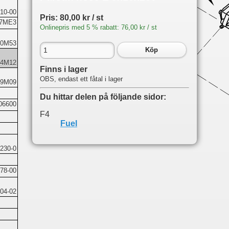
10-00
Pris: 80,00 kr / st
27ME3
Onlinepris med 5 % rabatt: 76,00 kr / st
10M53
Köp
14M12
Finns i lager
OBS, endast ett fåtal i lager
09M09
Du hittar delen på följande sidor:
06600
F4
Fuel
230-0
78-00
04-02